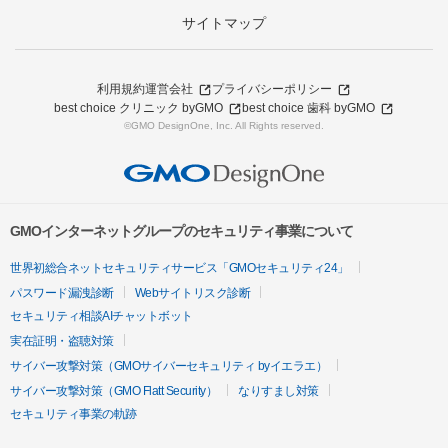
サイトマップ
利用規約
運営会社
プライバシーポリシー
best choice クリニック byGMO
best choice 歯科 byGMO
©GMO DesignOne, Inc. All Rights reserved.
GMOインターネットグループのセキュリティ事業について
世界初総合ネットセキュリティサービス「GMOセキュリティ24」
パスワード漏洩診断
Webサイトリスク診断
セキュリティ相談AIチャットボット
実在証明・盗聴対策
サイバー攻撃対策（GMOサイバーセキュリティ byイエラエ）
サイバー攻撃対策（GMO Flatt Security）
なりすまし対策
セキュリティ事業の軌跡