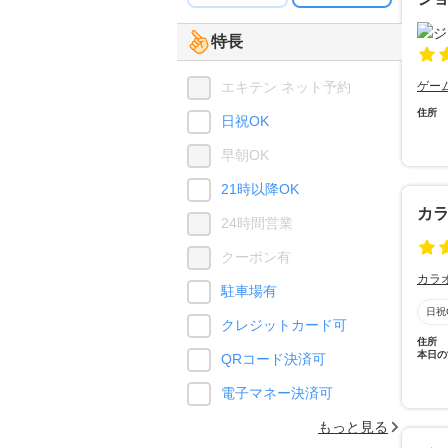
特長
エキテン ネット予約
ゲー
住所
日祝OK
早朝OK
21時以降OK
カラ
24時間営業
クーポン有
カラ
駐車場有
日祝
クレジットカード可
住所
本日の
QRコード決済可
電子マネー決済可
もっと見る