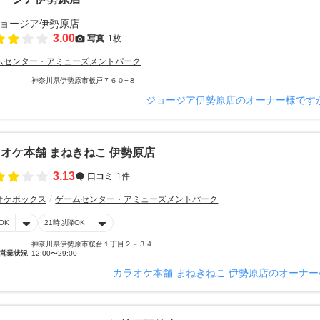
3.00
写真
1枚
ムセンター・アミューズメントパーク
神奈川県伊勢原市板戸７６０−８
ジョージア伊勢原店のオーナー様です
オケ本舗 まねきねこ 伊勢原店
3.13
口コミ
1件
オケボックス
ゲームセンター・アミューズメントパーク
OK
21時以降OK
神奈川県伊勢原市桜台１丁目２－３４
営業状況
12:00〜29:00
カラオケ本舗 まねきねこ 伊勢原店のオーナ