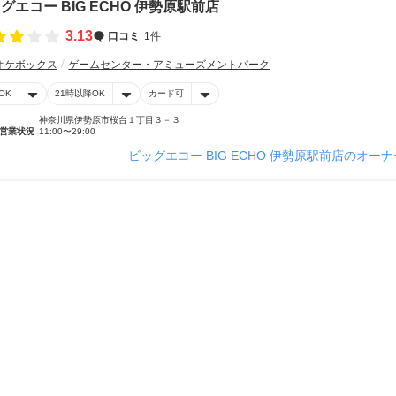
グエコー BIG ECHO 伊勢原駅前店
3.13
口コミ
1件
オケボックス
ゲームセンター・アミューズメントパーク
OK
21時以降OK
カード可
神奈川県伊勢原市桜台１丁目３－３
営業状況
11:00〜29:00
ビッグエコー BIG ECHO 伊勢原駅前店のオー