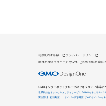
利用規約
運営会社
プライバシーポリシー
best choice クリニック byGMO
best choice 歯科
GMOインターネットグループのセキュリティ事業に
世界初総合ネットセキュリティサービス「GMOセキュリティ2
実在証明・盗聴対策
サイバー攻撃対策（GMOサイバーセキ