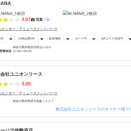
NANA
3.07
写真
7枚
ムセンター・アミューズメントパーク
OK
21時以降OK
駐車場有
カード可
QRコード決済可
神奈川県伊勢原市桜台1-10-5
営業状況
17:00〜26:00
ク
式会社ユニオンリース
3.00
ムセンター・アミューズメントパーク
神奈川県伊勢原市高森１２０７
株式会社ユニオンリースのオーナー様で
ョージア伊勢原店