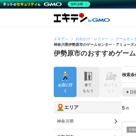
無料診断
エキテン
お出かけ・レジャー
ゲームセン
神奈川県伊勢原市のゲームセンター・アミューズ
伊勢原市のおすすめゲー
検索条
お店に行
来て
届けても
く
もらう
らう
日
エリア
5
件
神奈川県
店舗