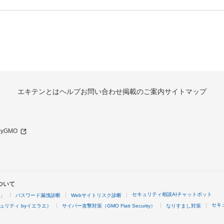
エキテンとは
ヘルプ
お問い合わせ
掲載のご案内
サイトマップ
 byGMO
ついて
セキュリティ相談AIチャットボット
4」
パスワード漏洩診断
Webサイトリスク診断
セキ
ュリティ byイエラエ）
サイバー攻撃対策（GMO Flatt Security）
なりすまし対策