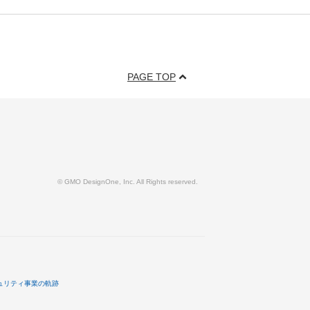
PAGE TOP
© GMO DesignOne, Inc. All Rights reserved.
ュリティ事業の軌跡