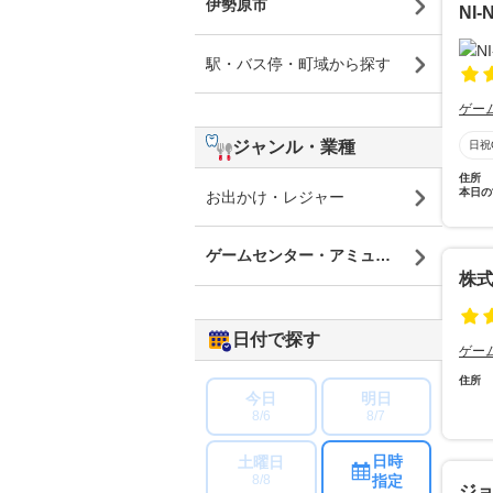
伊勢原市
NI-
駅・バス停・町域から探す
ゲー
ジャンル・業種
日祝
住所
本日の
お出かけ・レジャー
ゲームセンター・アミューズメントパー
株
日付で探す
ゲー
住所
今日
明日
8/6
8/7
日時
土曜日
指定
8/8
ジ