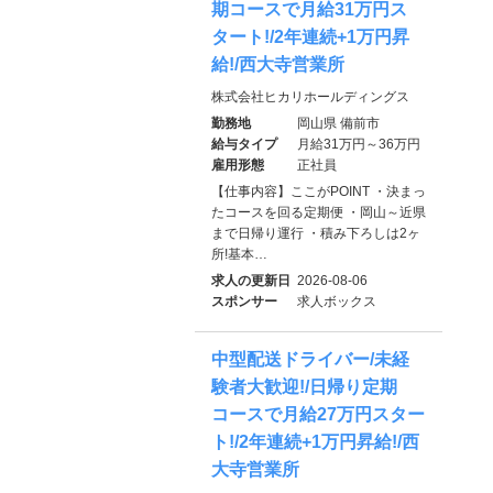
期コースで月給31万円ス
タート!/2年連続+1万円昇
給!/西大寺営業所
株式会社ヒカリホールディングス
勤務地
岡山県 備前市
給与タイプ
月給31万円～36万円
雇用形態
正社員
【仕事内容】ここがPOINT ・決まっ
たコースを回る定期便 ・岡山～近県
まで日帰り運行 ・積み下ろしは2ヶ
所!基本…
求人の更新日
2026-08-06
スポンサー
求人ボックス
中型配送ドライバー/未経
験者大歓迎!/日帰り定期
コースで月給27万円スター
ト!/2年連続+1万円昇給!/西
大寺営業所