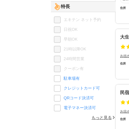
特長
住所
エキテン ネット予約
日祝OK
大
早朝OK
21時以降OK
お出
24時間営業
住所
クーポン有
駐車場有
クレジットカード可
民
QRコード決済可
電子マネー決済可
お出
もっと見る
住所