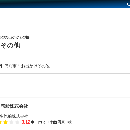
市のお出かけその他
けその他
件
備前市
お出かけその他
生汽船株式会社
3.12
口コミ
1件
写真
1枚