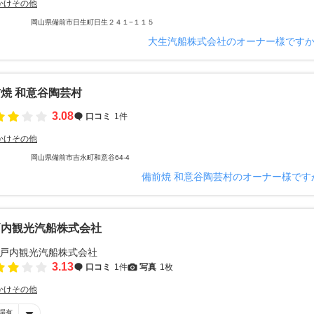
かけその他
岡山県備前市日生町日生２４１−１１５
大生汽船株式会社のオーナー様です
焼 和意谷陶芸村
3.08
口コミ
1件
かけその他
岡山県備前市吉永町和意谷64-4
備前焼 和意谷陶芸村のオーナー様です
戸内観光汽船株式会社
3.13
口コミ
1件
写真
1枚
かけその他
場有