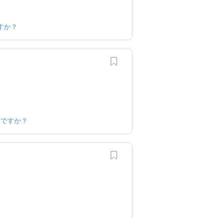
すか？
様ですか？
？