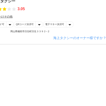
上タクシー
3.05
かけその他
ド可
QRコード決済可
電子マネー決済可
岡山県備前市日生町日生３３９２−２
海上タクシーのオーナー様ですか