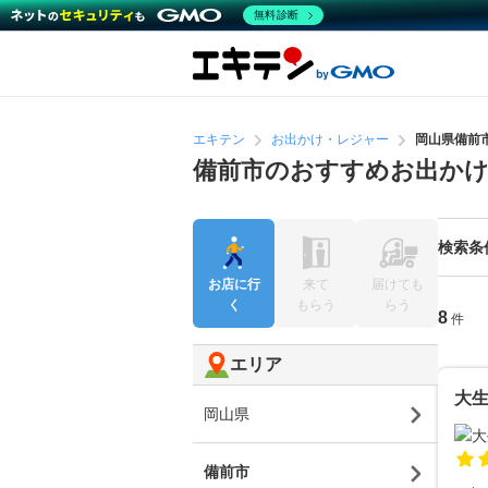
無料診断
エキテン
お出かけ・レジャー
岡山県備前
備前市のおすすめお出か
検索条
お店に行
来て
届けても
く
もらう
らう
8
件
エリア
大
岡山県
備前市