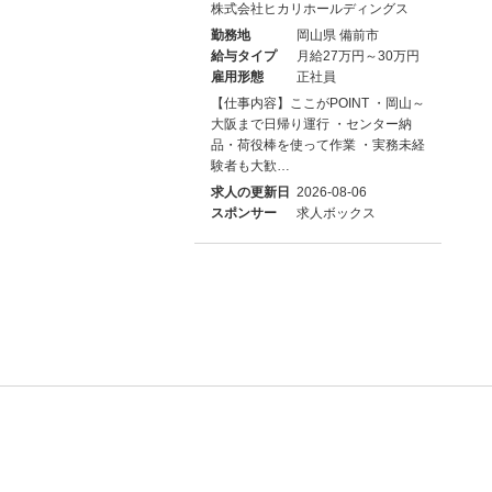
株式会社ヒカリホールディングス
勤務地
岡山県 備前市
給与タイプ
月給27万円～30万円
雇用形態
正社員
【仕事内容】ここがPOINT ・岡山～
大阪まで日帰り運行 ・センター納
品・荷役棒を使って作業 ・実務未経
験者も大歓…
求人の更新日
2026-08-06
スポンサー
求人ボックス