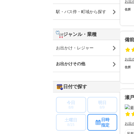
お出
住所
駅・バス停・町域から探す
ジャンル・業種
備前
お出かけ・レジャー
お出
お出かけその他
住所
日付で探す
瀬
今日
明日
8/8
8/9
日時
土曜日
お出
指定
8/15
駐車