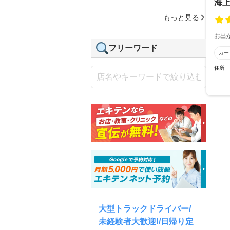
海
もっと見る
お出
フリーワード
カー
住所
大型トラックドライバー/
未経験者大歓迎!/日帰り定