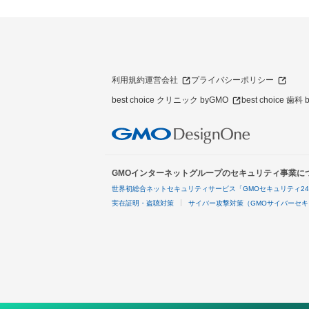
利用規約
運営会社
プライバシーポリシー
best choice クリニック byGMO
best choice 歯科
GMOインターネットグループのセキュリティ事業に
世界初総合ネットセキュリティサービス「GMOセキュリティ2
実在証明・盗聴対策
サイバー攻撃対策（GMOサイバーセキ