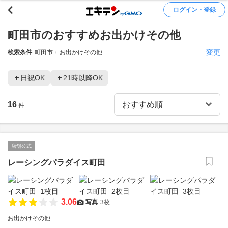
ログイン・登録
町田市のおすすめお出かけその他
変更
検索条件
町田市
お出かけその他
日祝OK
21時以降OK
16
件
店舗公式
レーシングパラダイス町田
3.06
写真
3枚
お出かけその他