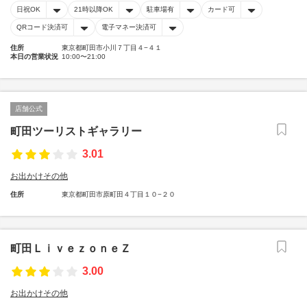
日祝OK
21時以降OK
駐車場有
カード可
QRコード決済可
電子マネー決済可
住所
東京都町田市小川７丁目４−４１
本日の営業状況
10:00〜21:00
店舗公式
町田ツーリストギャラリー
3.01
お出かけその他
住所
東京都町田市原町田４丁目１０−２０
町田ＬｉｖｅｚｏｎｅＺ
3.00
お出かけその他