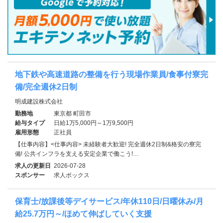
地下鉄や高速道路の整備を行う現場作業員/食事付寮完
備/完全週休2日制
明成建設株式会社
勤務地
東京都 町田市
給与タイプ
日給1万5,000円～1万9,500円
雇用形態
正社員
【仕事内容】<仕事内容> 未経験者大歓迎! 完全週休2日制&格安の寮完
備! 公共インフラを支える安定企業で働こう!…
求人の更新日
2026-07-28
スポンサー
求人ボックス
保育士/放課後等デイサービス/年休110日/日曜休み/月
給25.7万円～/ほめて伸ばしていく支援