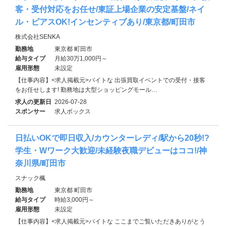
客・受付対応をお任せ/東証上場企業の安定基盤/ネイ
ル・ピアスOK!インセンティブあり/東京都/町田市
株式会社SENKA
勤務地
東京都 町田市
給与タイプ
月給30万1,000円～
雇用形態
未設定
【仕事内容】<求人掲載元>バイトな 出張買取イベントでの受付・接客
をお任せします! 勤務地は大型ショッピングモール…
求人の更新日
2026-07-28
スポンサー
求人ボックス
日払いOKで即日収入/カウンターレディ/駅から20秒!?
学生・Wワーク大歓迎/未経験夜職デビューはココ!/神
奈川県/町田市
スナック楓
勤務地
東京都 町田市
給与タイプ
時給3,000円～
雇用形態
未設定
【仕事内容】<求人掲載元>バイトな ここまでご覧いただきありがとう