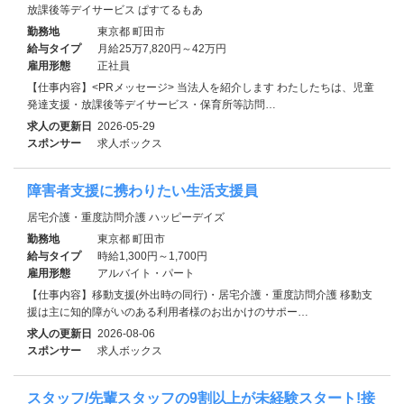
放課後等デイサービス ぱすてるもあ
勤務地
東京都 町田市
給与タイプ
月給25万7,820円～42万円
雇用形態
正社員
【仕事内容】<PRメッセージ> 当法人を紹介します わたしたちは、児童
発達支援・放課後等デイサービス・保育所等訪問…
求人の更新日
2026-05-29
スポンサー
求人ボックス
障害者支援に携わりたい生活支援員
居宅介護・重度訪問介護 ハッピーデイズ
勤務地
東京都 町田市
給与タイプ
時給1,300円～1,700円
雇用形態
アルバイト・パート
【仕事内容】移動支援(外出時の同行)・居宅介護・重度訪問介護 移動支
援は主に知的障がいのある利用者様のお出かけのサポー…
求人の更新日
2026-08-06
スポンサー
求人ボックス
スタッフ/先輩スタッフの9割以上が未経験スタート!接