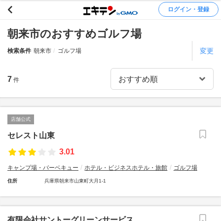
ログイン・登録
朝来市のおすすめゴルフ場
変更
検索条件
朝来市
ゴルフ場
7
件
店舗公式
セレスト山東
3.01
キャンプ場・バーベキュー
ホテル・ビジネスホテル・旅館
ゴルフ場
住所
兵庫県朝来市山東町大月1-1
有限会社サントーグリーンサービス