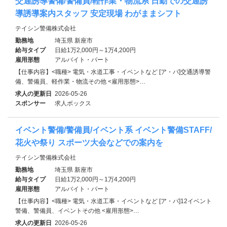
交通誘導警備/警備員/軽作業・物流系 日勤での交通誘
導誘導案内スタッフ 安定現場 わがままシフト
テイシン警備株式会社
勤務地
埼玉県 新座市
給与タイプ
日給1万2,000円～1万4,200円
雇用形態
アルバイト・パート
【仕事内容】<職種> 電気・水道工事・イベントなど [ア・パ]交通誘導警
備、警備員、軽作業・物流その他 <雇用形態>…
求人の更新日
2026-05-26
スポンサー
求人ボックス
イベント警備/警備員/イベント系 イベント警備STAFF/
花火や祭り スポーツ大会などでの案内を
テイシン警備株式会社
勤務地
埼玉県 新座市
給与タイプ
日給1万2,000円～1万4,200円
雇用形態
アルバイト・パート
【仕事内容】<職種> 電気・水道工事・イベントなど [ア・パ]12イベント
警備、警備員、イベントその他 <雇用形態>…
求人の更新日
2026-05-26