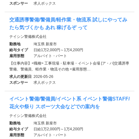
スポンサー
求人ボックス
交通誘導警備/警備員/軽作業・物流系 試しにやってみ
たら気づくかも あれ 稼げるぞ って
テイシン警備株式会社
勤務地
埼玉県 新座市
給与タイプ
日給1万2,000円～1万4,200円
雇用形態
アルバイト・パート
【仕事内容】<職種> 工事現場・駐車場・イベント会場 [ア・パ]交通誘導
警備、警備員、軽作業・物流その他 <雇用形態…
求人の更新日
2026-05-26
スポンサー
求人ボックス
イベント警備/警備員/イベント系 イベント警備STAFF/
花火や祭り スポーツ大会などでの案内を
テイシン警備株式会社
勤務地
埼玉県 新座市
給与タイプ
日給1万2,000円～1万4,200円
雇用形態
アルバイト・パート