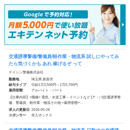
交通誘導警備/警備員/軽作業・物流系 試しにやってみ
たら気づくかも あれ 稼げるぞ って
テイシン警備株式会社
勤務地
埼玉県 新座市
給与タイプ
日給1万3,500円～1万5,700円
雇用形態
アルバイト・パート
【仕事内容】<職種> 電気・水道工事・イベントなど [ア・パ]交通誘導警
備、警備員、軽作業・物流その他 <雇用形態>…
求人の更新日
2026-05-26
スポンサー
求人ボックス