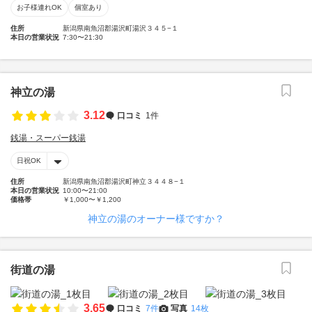
お子様連れOK
個室あり
住所
新潟県南魚沼郡湯沢町湯沢３４５−１
本日の営業状況
7:30〜21:30
神立の湯
3.12
口コミ
1件
銭湯・スーパー銭湯
日祝OK
住所
新潟県南魚沼郡湯沢町神立３４４８−１
本日の営業状況
10:00〜21:00
価格帯
￥1,000〜￥1,200
神立の湯のオーナー様ですか？
街道の湯
3.65
口コミ
7件
写真
14枚