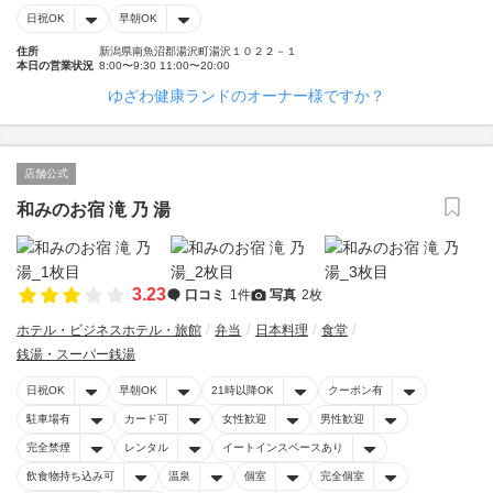
日祝OK
早朝OK
住所
新潟県南魚沼郡湯沢町湯沢１０２２－１
本日の営業状況
8:00〜9:30 11:00〜20:00
ゆざわ健康ランドのオーナー様ですか？
店舗公式
和みのお宿 滝 乃 湯
3.23
口コミ
1件
写真
2枚
ホテル・ビジネスホテル・旅館
弁当
日本料理
食堂
銭湯・スーパー銭湯
日祝OK
早朝OK
21時以降OK
クーポン有
駐車場有
カード可
女性歓迎
男性歓迎
完全禁煙
レンタル
イートインスペースあり
飲食物持ち込み可
温泉
個室
完全個室