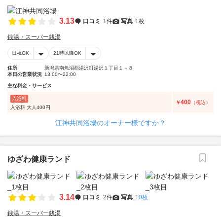
3.13
口コミ
1件
写真
1枚
銭湯・スーパー銭湯
日祝OK
21時以降OK
住所
新潟県南魚沼郡湯沢町湯沢１丁目１－８
本日の営業状況
13:00〜22:00
主な料金・サービス
入浴料
400
￥
（税込）
入浴料 大人400円
江神共同浴場のオーナー様ですか？
ゆざわ健康ランド
3.14
口コミ
2件
写真
10枚
銭湯・スーパー銭湯