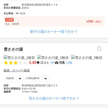
住所
新潟県南魚沼郡湯沢町湯沢１４８
本日の営業状況
定休日
主な料金・サービス
入浴料
500
￥
（税込）
大人：500円
駒子の湯のオーナー様ですか？
雪ささの湯
3.40
口コミ
4件
写真
12枚
銭湯・スーパー銭湯
日祝OK
21時以降OK
住所
新潟県南魚沼郡湯沢町三国３５５
本日の営業状況
9:00〜22:00
価格帯
￥700〜￥800
雪ささの湯のオーナー様ですか？