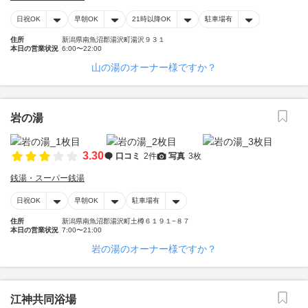
日祝OK
早朝OK
21時以降OK
駐車場有
住所
新潟県南魚沼郡湯沢町湯沢９３１
本日の営業状況
6:00〜22:00
山の湯のオーナー様ですか？
岩の湯
3.30
口コミ
2件
写真
3枚
銭湯・スーパー銭湯
日祝OK
早朝OK
駐車場有
住所
新潟県南魚沼郡湯沢町土樽６１９１−８７
本日の営業状況
7:00〜21:00
岩の湯のオーナー様ですか？
江神共同浴場