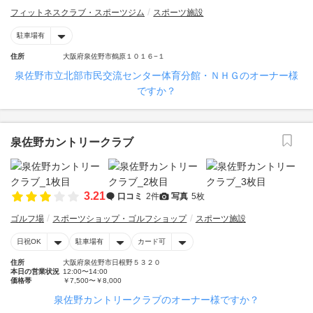
フィットネスクラブ・スポーツジム
スポーツ施設
駐車場有
住所
大阪府泉佐野市鶴原１０１６−１
泉佐野市立北部市民交流センター体育分館・ＮＨＧのオーナー様
ですか？
泉佐野カントリークラブ
3.21
口コミ
2件
写真
5枚
ゴルフ場
スポーツショップ・ゴルフショップ
スポーツ施設
日祝OK
駐車場有
カード可
住所
大阪府泉佐野市日根野５３２０
本日の営業状況
12:00〜14:00
価格帯
￥7,500〜￥8,000
泉佐野カントリークラブのオーナー様ですか？