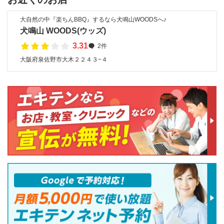
大自然の中『楽ちんBBQ』するなら犬鳴山WOODSへ♪
犬鳴山 WOODS(ウッズ)
3.31
2件
大阪府泉佐野市大木２２４３−４