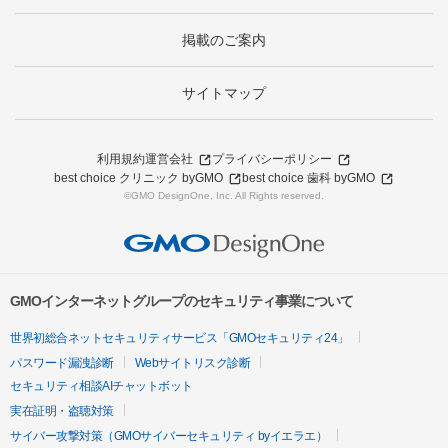
掲載のご案内
サイトマップ
利用規約
運営会社
プライバシーポリシー
best choice クリニック byGMO
best choice 歯科 byGMO
©GMO DesignOne, Inc. All Rights reserved.
GMOインターネットグループのセキュリティ事業について
世界初総合ネットセキュリティサービス「GMOセキュリティ24」
パスワード漏洩診断
Webサイトリスク診断
セキュリティ相談AIチャットボット
実在証明・盗聴対策
サイバー攻撃対策（GMOサイバーセキュリティ byイエラエ）