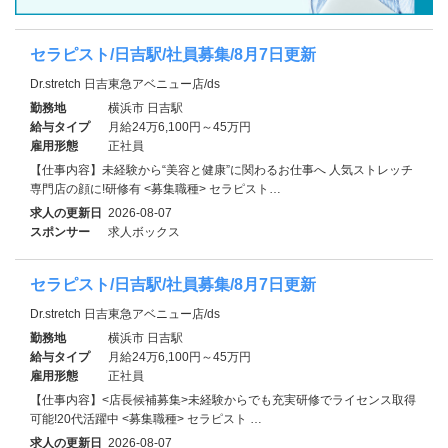
セラピスト/日吉駅/社員募集/8月7日更新
Dr.stretch 日吉東急アベニュー店/ds
勤務地
横浜市 日吉駅
給与タイプ
月給24万6,100円～45万円
雇用形態
正社員
【仕事内容】未経験から“美容と健康”に関わるお仕事へ 人気ストレッチ
専門店の顔に!研修有 <募集職種> セラピスト…
求人の更新日
2026-08-07
スポンサー
求人ボックス
セラピスト/日吉駅/社員募集/8月7日更新
Dr.stretch 日吉東急アベニュー店/ds
勤務地
横浜市 日吉駅
給与タイプ
月給24万6,100円～45万円
雇用形態
正社員
【仕事内容】<店長候補募集>未経験からでも充実研修でライセンス取得
可能!20代活躍中 <募集職種> セラピスト …
求人の更新日
2026-08-07