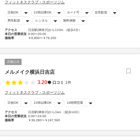
フィットネスクラブ・スポーツジム
日祝OK
21時以降OK
カード可
女性歓迎
男性歓迎
レンタル
無料体験
アクセス
日吉駅(神奈川)から110m （徒歩2分）
本日の営業状況
9:00〜20:00
価格帯
￥8,800〜￥79,200
店舗公式
メルメイク横浜日吉店
3.20
口コミ
1件
フィットネスクラブ・スポーツジム
日祝OK
21時以降OK
24時間営業
アクセス
日吉駅(神奈川)から1km （徒歩14分）
本日の営業状況
0:00〜24:00
価格帯
￥38,280〜￥197,560