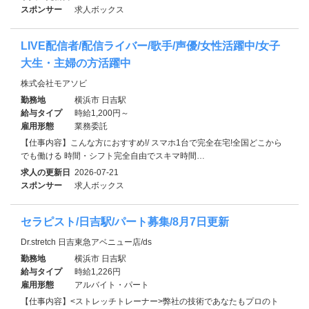
スポンサー
求人ボックス
LIVE配信者/配信ライバー/歌手/声優/女性活躍中/女子
大生・主婦の方活躍中
株式会社モアソビ
勤務地
横浜市 日吉駅
給与タイプ
時給1,200円～
雇用形態
業務委託
【仕事内容】こんな方におすすめ!/ スマホ1台で完全在宅!全国どこから
でも働ける 時間・シフト完全自由でスキマ時間…
求人の更新日
2026-07-21
スポンサー
求人ボックス
セラピスト/日吉駅/パート募集/8月7日更新
Dr.stretch 日吉東急アベニュー店/ds
勤務地
横浜市 日吉駅
給与タイプ
時給1,226円
雇用形態
アルバイト・パート
【仕事内容】<ストレッチトレーナー>弊社の技術であなたもプロのト