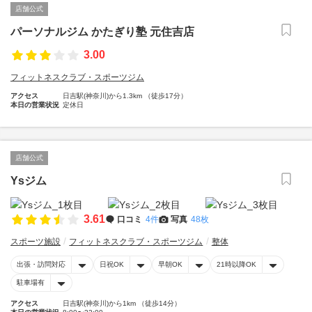
店舗公式
パーソナルジム かたぎり塾 元住吉店
3.00
フィットネスクラブ・スポーツジム
アクセス
日吉駅(神奈川)から1.3km （徒歩17分）
本日の営業状況
定休日
店舗公式
Ysジム
3.61
口コミ
4件
写真
48枚
スポーツ施設
フィットネスクラブ・スポーツジム
整体
出張・訪問対応
日祝OK
早朝OK
21時以降OK
駐車場有
アクセス
日吉駅(神奈川)から1km （徒歩14分）