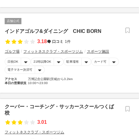
店舗公式
インドアゴルフ&ダイニング CHIC BORN
3.18
口コミ
1件
ゴルフ場
フィットネスクラブ・スポーツジム
スポーツ施設
日祝OK
21時以降OK
駐車場有
カード可
電子マネー決済可
アクセス
万博記念公園駅(茨城)から3.2km
本日の営業状況
10:00〜23:00
クーバー・コーチング・サッカースクールつくば
校
3.01
フィットネスクラブ・スポーツジム