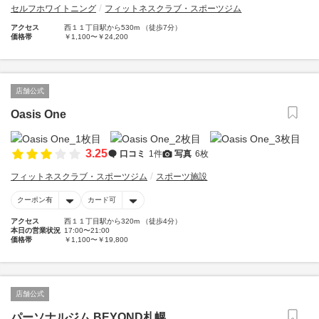
セルフホワイトニング
フィットネスクラブ・スポーツジム
アクセス
西１１丁目駅から530m （徒歩7分）
価格帯
￥1,100〜￥24,200
店舗公式
Oasis One
3.25
口コミ
1件
写真
6枚
フィットネスクラブ・スポーツジム
スポーツ施設
クーポン有
カード可
アクセス
西１１丁目駅から320m （徒歩4分）
本日の営業状況
17:00〜21:00
価格帯
￥1,100〜￥19,800
店舗公式
パーソナルジム BEYOND札幌