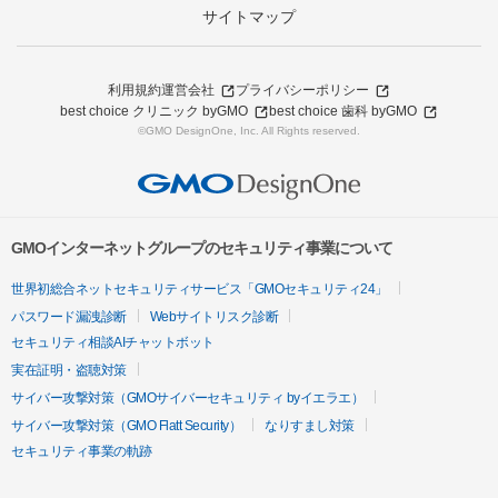
サイトマップ
利用規約
運営会社
プライバシーポリシー
best choice クリニック byGMO
best choice 歯科 byGMO
©GMO DesignOne, Inc. All Rights reserved.
GMOインターネットグループのセキュリティ事業について
世界初総合ネットセキュリティサービス「GMOセキュリティ24」
パスワード漏洩診断
Webサイトリスク診断
セキュリティ相談AIチャットボット
実在証明・盗聴対策
サイバー攻撃対策（GMOサイバーセキュリティ byイエラエ）
サイバー攻撃対策（GMO Flatt Security）
なりすまし対策
セキュリティ事業の軌跡