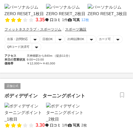
3.35
口コミ
1件
写真
12枚
フィットネスクラブ・スポーツジム
スポーツ施設
出張・訪問対応
日祝OK
21時以降OK
カード可
QRコード決済可
アクセス
天神南駅から840m （徒歩11分）
本日の営業状況
9:00〜23:00
価格帯
￥12,000〜￥40,000
店舗公式
ボディデザイン ターニングポイント
3.30
口コミ
1件
写真
2枚