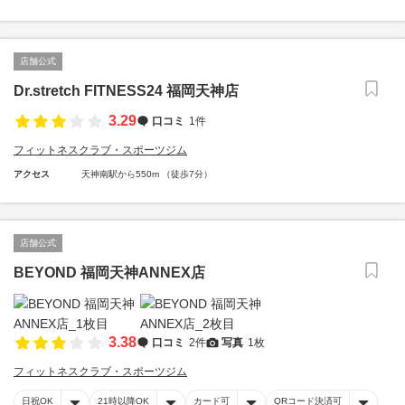
店舗公式
Dr.stretch FITNESS24 福岡天神店
3.29
口コミ
1件
フィットネスクラブ・スポーツジム
アクセス
天神南駅から550m （徒歩7分）
店舗公式
BEYOND 福岡天神ANNEX店
3.38
口コミ
2件
写真
1枚
フィットネスクラブ・スポーツジム
日祝OK
21時以降OK
カード可
QRコード決済可