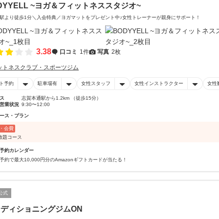
DYYELL ~ヨガ＆フィットネススタジオ~
駅より徒歩1分＼入会特典／ヨガマットをプレゼント中♪女性トレーナーが親身にサポート！
3.38
口コミ
1件
写真
2枚
ットネスクラブ・スポーツジム
ト予約
駐車場有
女性スタッフ
女性インストラクター
女性
ス
志賀本通駅から1.2km （徒歩15分）
営業状況
9:30〜12:00
ース・プラン
・会費
放題コース
予約カレンダー
予約で最大10,000円分のAmazonギフトカードが当たる！
公式
ディショニングジムON