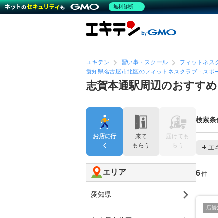
無料診断
エキテン
習い事・スクール
フィットネス
愛知県名古屋市北区のフィットネスクラブ・スポ
志賀本通駅周辺のおすす
検索条
お店に行
来て
届けても
く
もらう
らう
エ
エリア
6
件
愛知県
店舗