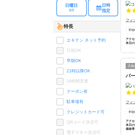
日時
日曜日
指定
8/9
フィ
特長
早朝
アクセ
エキテン ネット予約
本日の
日祝OK
早朝OK
店舗
21時以降OK
パ
24時間営業
クーポン有
駐車場有
フィ
クレジットカード可
早朝
アクセ
QRコード決済可
本日の
価格帯
電子マネー決済可