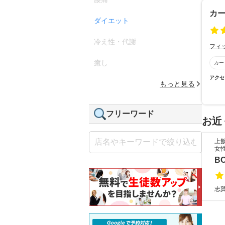
カ
ダイエット
冷え性・代謝
フィ
癒し
カー
アクセ
もっと見る
フリーワード
お近
上
女
B
志賀