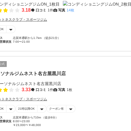
3.18
口コミ
1件
写真
14枚
ットネスクラブ・スポーツジム
OK
ス
志賀本通駅から1.7km （徒歩21分）
営業状況
7:00〜21:00
公式
ーソナルジムネスト名古屋黒川店
3.33
口コミ
1件
写真
1枚
ットネスクラブ・スポーツジム
OK
21時以降OK
クーポン有
ス
志賀本通駅から710m （徒歩9分）
営業状況
8:00〜23:00
￥23,000〜￥48,000