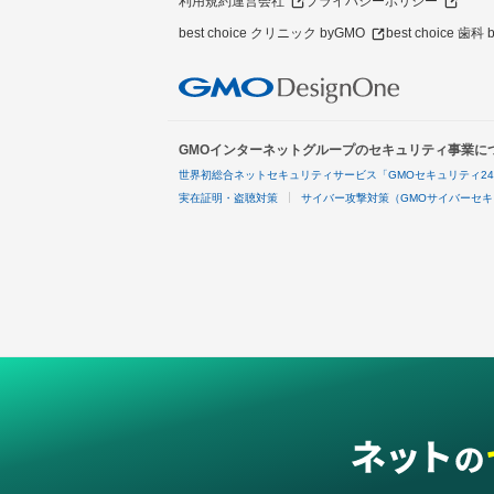
利用規約
運営会社
プライバシーポリシー
best choice クリニック byGMO
best choice 歯科
GMOインターネットグループのセキュリティ事業に
世界初総合ネットセキュリティサービス「GMOセキュリティ2
実在証明・盗聴対策
サイバー攻撃対策（GMOサイバーセキ