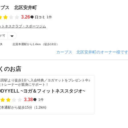
ーブス 北区安井町
3.26
口コミ
1件
ットネスクラブ・スポーツジム
ド可
ス
志賀本通駅から1.4km （徒歩18分）
カーブス 北区安井町のオーナー様で
くのお店
飯田駅より徒歩1分＼入会特典／ヨガマットをプレゼント中♪
性トレーナーが親身にサポート！
ODYYELL ~ヨガ＆フィットネススタジオ~
3.38
1件
本通駅から徒歩15分（1.2km)