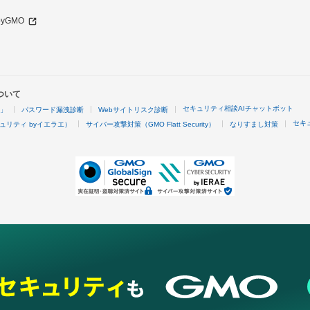
 byGMO
ついて
セキュリティ相談AIチャットボット
4」
パスワード漏洩診断
Webサイトリスク診断
セキ
ュリティ byイエラエ）
サイバー攻撃対策（GMO Flatt Security）
なりすまし対策