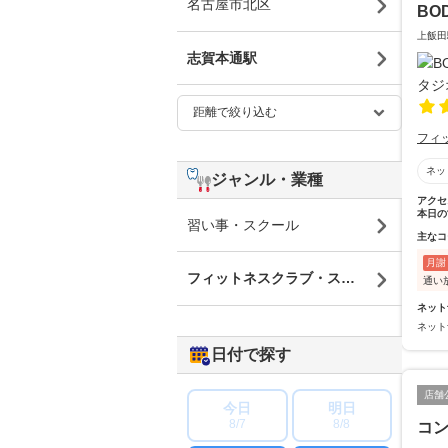
名古屋市北区
BO
上飯田
志賀本通駅
フィ
ネッ
ジャンル・業種
アクセ
本日の
習い事・スクール
主なコ
月謝
フィットネスクラブ・スポーツジム
通い
ネット
ネット
日付で探す
店舗
今日
明日
8/7
8/8
コン