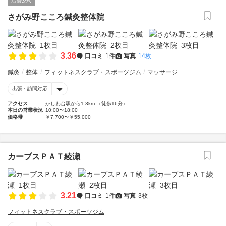
店舗公式
さがみ野こころ鍼灸整体院
3.36
口コミ
1件
写真
14枚
鍼灸
整体
フィットネスクラブ・スポーツジム
マッサージ
出張・訪問対応
アクセス
かしわ台駅から1.3km （徒歩16分）
本日の営業状況
10:00〜18:00
価格帯
￥7,700〜￥55,000
カーブスＰＡＴ綾瀬
3.21
口コミ
1件
写真
3枚
フィットネスクラブ・スポーツジム