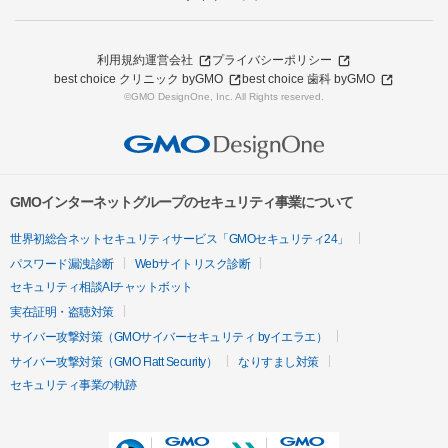
利用規約
運営会社
プライバシーポリシー
best choice クリニック byGMO
best choice 歯科 byGMO
©GMO DesignOne, Inc. All Rights reserved.
GMOインターネットグループのセキュリティ事業について
世界初総合ネットセキュリティサービス「GMOセキュリティ24」
パスワード漏洩診断
Webサイトリスク診断
セキュリティ相談AIチャットボット
実在証明・盗聴対策
サイバー攻撃対策（GMOサイバーセキュリティ byイエラエ）
サイバー攻撃対策（GMO Flatt Security）
なりすまし対策
セキュリティ事業の軌跡