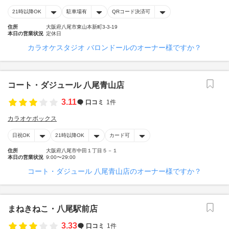
21時以降OK
駐車場有
QRコード決済可
住所
大阪府八尾市東山本新町3-3-19
本日の営業状況
定休日
カラオケスタジオ バロンドールのオーナー様ですか？
コート・ダジュール 八尾青山店
3.11
口コミ
1件
カラオケボックス
日祝OK
21時以降OK
カード可
住所
大阪府八尾市中田１丁目５－１
本日の営業状況
9:00〜29:00
コート・ダジュール 八尾青山店のオーナー様ですか？
まねきねこ・八尾駅前店
3.33
口コミ
1件