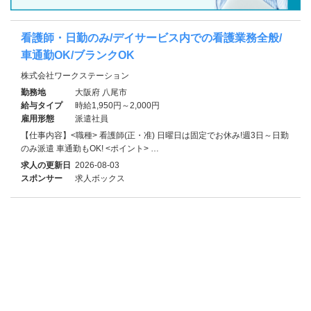
看護師・日勤のみ/デイサービス内での看護業務全般/
車通勤OK/ブランクOK
株式会社ワークステーション
勤務地
大阪府 八尾市
給与タイプ
時給1,950円～2,000円
雇用形態
派遣社員
【仕事内容】<職種> 看護師(正・准) 日曜日は固定でお休み!週3日～日勤
のみ派遣 車通勤もOK! <ポイント> …
求人の更新日
2026-08-03
スポンサー
求人ボックス