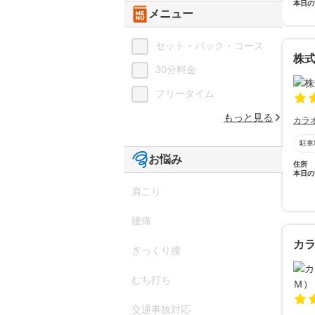
本日の
メニュー
セット・パック・コース
株式
30分料金
フリータイム
もっと見る
カラ
駐車
お悩み
住所
本日の
肩こり
腰痛
カ
ぎっくり腰
むち打ち
交通事故対応