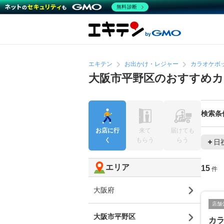
無料診断
エキテン
お出かけ・レジャー
カラオケボ
大阪市平野区のおすすめ
検索条
お店に行
来て
届けても
く
もらう
らう
日
エリア
15
件
大阪府
店舗
大阪市平野区
カ