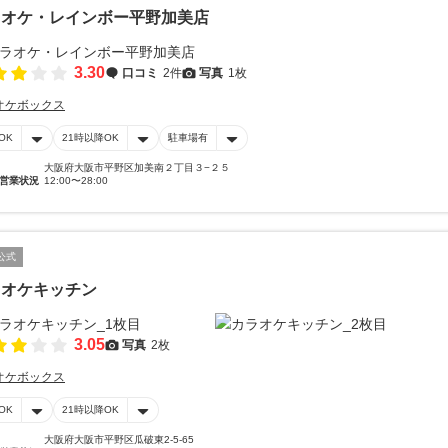
ラオケ・レインボー平野加美店
3.30
口コミ
2件
写真
1枚
オケボックス
OK
21時以降OK
駐車場有
大阪府大阪市平野区加美南２丁目３−２５
営業状況
12:00〜28:00
公式
ラオケキッチン
3.05
写真
2枚
オケボックス
OK
21時以降OK
大阪府大阪市平野区瓜破東2-5-65