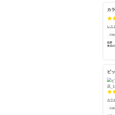
カラ
レス
日祝
住所
本日の
ビッ
カラ
日祝