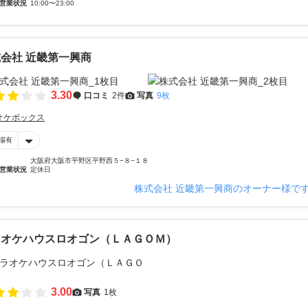
営業状況
10:00〜23:00
会社 近畿第一興商
3.30
口コミ
2件
写真
9枚
オケボックス
場有
大阪府大阪市平野区平野西５−８−１８
営業状況
定休日
株式会社 近畿第一興商のオーナー様で
ラオケハウスロオゴン（ＬＡＧＯＭ）
3.00
写真
1枚