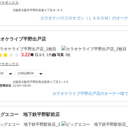
オケボックス
大阪府大阪市平野区喜連４丁目８−８３
カラオケハウスロオゴン（ＬＡＧＯＭ）のオー
ラオケライブ平野出戸店
3.22
口コミ
1件
写真
3枚
オケボックス
OK
21時以降OK
大阪府大阪市平野区長吉長原１丁目２−４９
営業状況
11:00〜29:00
カラオケライブ平野出戸店のオーナー様
ッグエコー 地下鉄平野駅前店