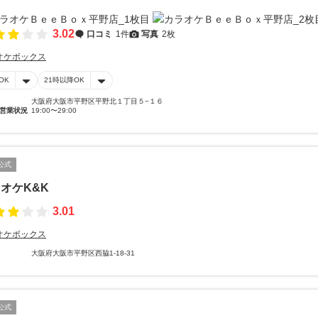
3.02
口コミ
1件
写真
2枚
オケボックス
OK
21時以降OK
大阪府大阪市平野区平野北１丁目５−１６
営業状況
19:00〜29:00
公式
オケK&K
3.01
オケボックス
大阪府大阪市平野区西脇1-18-31
公式