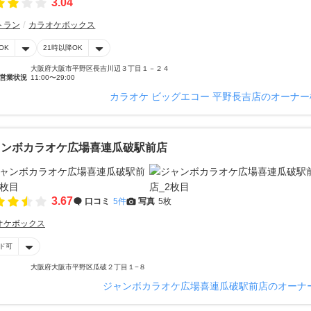
3.04
トラン
カラオケボックス
OK
21時以降OK
大阪府大阪市平野区長吉川辺３丁目１－２４
営業状況
11:00〜29:00
カラオケ ビッグエコー 平野長吉店のオーナ
ャンボカラオケ広場喜連瓜破駅前店
3.67
口コミ
5件
写真
5枚
オケボックス
ド可
大阪府大阪市平野区瓜破２丁目１−８
ジャンボカラオケ広場喜連瓜破駅前店のオーナ