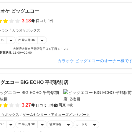
オケ ビッグエコー
3.18
口コミ
1件
トラン
カラオケボックス
OK
21時以降OK
大阪府大阪市平野区背戸口５丁目６－２３
営業状況
11:00〜29:00
カラオケ ビッグエコーのオーナー様で
グエコー BIG ECHO 平野駅前店
3.27
口コミ
1件
写真
3枚
オケボックス
ゲームセンター・アミューズメントパーク
OK
21時以降OK
駐車場有
カード可