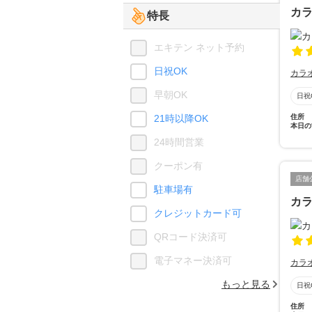
カ
特長
エキテン ネット予約
日祝OK
カラ
早朝OK
日祝
21時以降OK
住所
本日の
24時間営業
クーポン有
店舗
駐車場有
カ
クレジットカード可
QRコード決済可
電子マネー決済可
カラ
もっと見る
日祝
住所