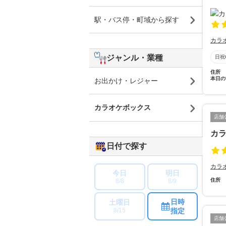
駅・バス停・町域から探す
カラ
ジャンル・業種
日祝
住所
本日の
お出かけ・レジャー
カラオケボックス
店舗
カラ
日付で探す
カラ
今日
明日
住所
8/8
8/9
日時
土曜日
指定
8/15
店舗