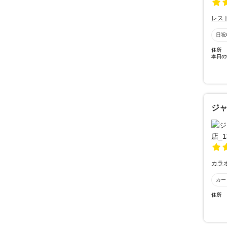
レス
日祝
住所
本日の
ジ
カラ
カー
住所