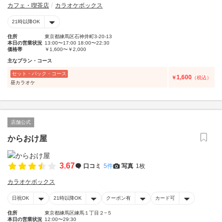
カフェ・喫茶店
カラオケボックス
21時以降OK
住所
東京都練馬区石神井町3-20-13
本日の営業状況
13:00〜17:00 18:00〜22:30
価格帯
￥1,600〜￥2,000
主なプラン・コース
セット・パック・コース
1,600
￥
（税込）
昼カラオケ
店舗公式
からおけ屋
3.67
口コミ
5件
写真
1枚
カラオケボックス
日祝OK
21時以降OK
クーポン有
カード可
住所
東京都練馬区練馬１丁目２−５
本日の営業状況
12:00〜29:30