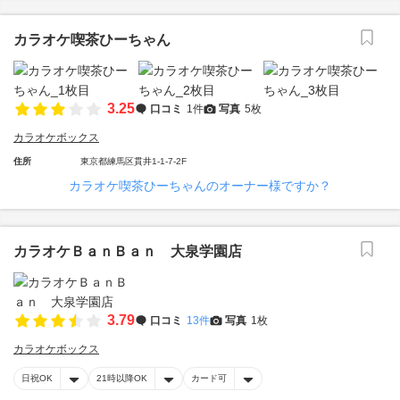
カラオケ喫茶ひーちゃん
3.25
口コミ
1件
写真
5枚
カラオケボックス
住所
東京都練馬区貫井1-1-7-2F
カラオケ喫茶ひーちゃんのオーナー様ですか？
カラオケＢａｎＢａｎ 大泉学園店
3.79
口コミ
13件
写真
1枚
カラオケボックス
日祝OK
21時以降OK
カード可