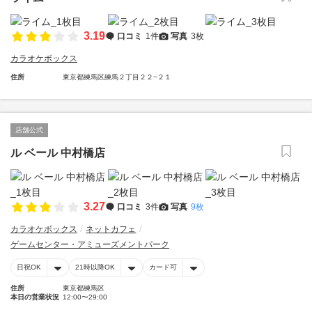
3.19
口コミ
1件
写真
3枚
カラオケボックス
住所
東京都練馬区練馬２丁目２２−２１
店舗公式
ル ベール 中村橋店
3.27
口コミ
3件
写真
9枚
カラオケボックス
ネットカフェ
ゲームセンター・アミューズメントパーク
日祝OK
21時以降OK
カード可
住所
東京都練馬区
本日の営業状況
12:00〜29:00