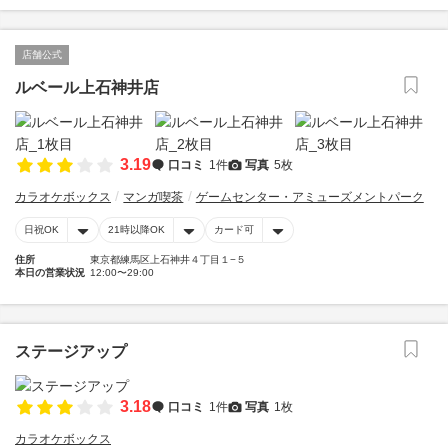
店舗公式
ルベール上石神井店
3.19
口コミ
1件
写真
5枚
カラオケボックス
マンガ喫茶
ゲームセンター・アミューズメントパーク
日祝OK
21時以降OK
カード可
住所
東京都練馬区上石神井４丁目１−５
本日の営業状況
12:00〜29:00
ステージアップ
3.18
口コミ
1件
写真
1枚
カラオケボックス