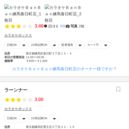
3.46
口コミ
6件
写真
2枚
カラオケボックス
日祝OK
21時以降OK
駐車場有
カード可
住所
東京都練馬区春日町３丁目１５－４
本日の営業状況
11:00〜29:00
価格帯
￥500〜￥1,000
カラオケＢａｎＢａｎ練馬春日町店のオーナー様ですか？
ラーンナー
3.00
カラオケボックス
日祝OK
21時以降OK
住所
東京都練馬区豊玉北５丁目２２－１６