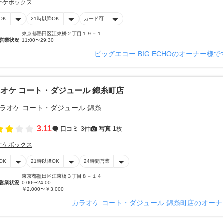
オケボックス
OK
21時以降OK
カード可
東京都墨田区江東橋２丁目１９－１
営業状況
11:00〜29:30
ビッグエコー BIG ECHOのオーナー様
オケ コート・ダジュール 錦糸町店
3.11
口コミ
3件
写真
1枚
オケボックス
OK
21時以降OK
24時間営業
東京都墨田区江東橋３丁目８－１４
営業状況
0:00〜24:00
￥2,000〜￥3,000
カラオケ コート・ダジュール 錦糸町店のオー