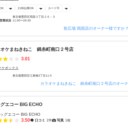
OK
21時以降OK
カード可
東京都墨田区両国３丁目２６－５
営業状況
11:00〜29:30
歌広場 両国店のオーナー様ですか
ラオケまねきねこ 錦糸町南口２号店
3.01
オケボックス
東京都墨田区江東橋3丁目11-5
カラオケまねきねこ 錦糸町南口２号店のオー
グエコー BIG ECHO
3.50
口コミ
2件
写真
1枚