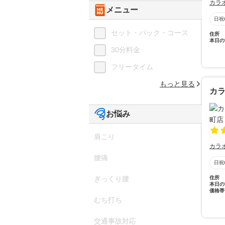
カラ
メニュー
日祝
セット・パック・コース
住所
本日の
30分料金
フリータイム
もっと見る
カラ
お悩み
肩こり
カラ
腰痛
日祝
ぎっくり腰
住所
本日の
価格帯
むち打ち
交通事故対応