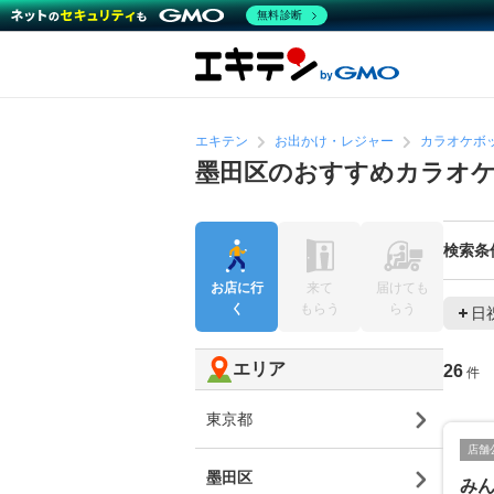
無料診断
エキテン
お出かけ・レジャー
カラオケボ
墨田区のおすすめカラオ
検索条
お店に行
来て
届けても
く
もらう
らう
日
エリア
26
件
東京都
店舗
墨田区
み