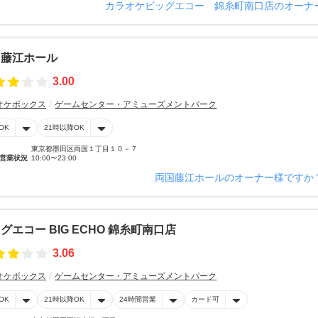
カラオケビッグエコー 錦糸町南口店のオーナ
国藤江ホール
3.00
オケボックス
ゲームセンター・アミューズメントパーク
OK
21時以降OK
東京都墨田区両国１丁目１０－７
営業状況
10:00〜23:00
両国藤江ホールのオーナー様ですか
グエコー BIG ECHO 錦糸町南口店
3.06
オケボックス
ゲームセンター・アミューズメントパーク
OK
21時以降OK
24時間営業
カード可