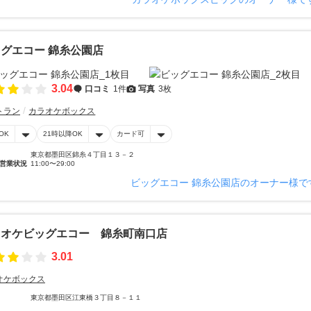
グエコー 錦糸公園店
3.04
口コミ
1件
写真
3枚
トラン
カラオケボックス
OK
21時以降OK
カード可
東京都墨田区錦糸４丁目１３－２
営業状況
11:00〜29:00
ビッグエコー 錦糸公園店のオーナー様で
ラオケビッグエコー 錦糸町南口店
3.01
オケボックス
東京都墨田区江東橋３丁目８－１１