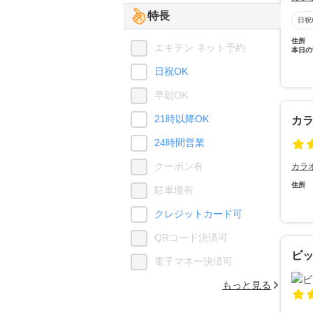
特長
日祝
住所
エキテン ネット予約
本日の
日祝OK
早朝OK
21時以降OK
カ
24時間営業
クーポン有
カラ
住所
駐車場有
クレジットカード可
QRコード決済可
ビッ
電子マネー決済可
もっと見る