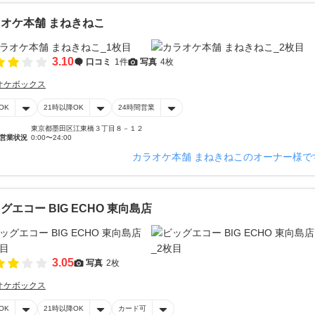
オケ本舗 まねきねこ
3.10
口コミ
1件
写真
4枚
オケボックス
OK
21時以降OK
24時間営業
東京都墨田区江東橋３丁目８－１２
営業状況
0:00〜24:00
カラオケ本舗 まねきねこのオーナー様で
グエコー BIG ECHO 東向島店
3.05
写真
2枚
オケボックス
OK
21時以降OK
カード可