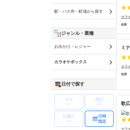
駅・バス停・町域から探す
カラ
住所
ジャンル・業種
お出かけ・レジャー
ミ
カラオケボックス
カラ
住所
日付で探す
今日
明日
歌広
8/7
8/8
日時
日曜日
指定
8/9
カラ