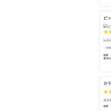
ビッ
レス
日祝
住所
本日の
カ
カラ
住所