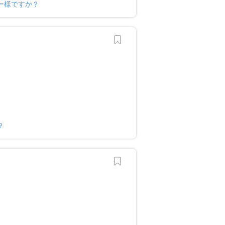
ー様ですか？
？