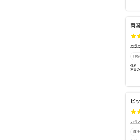
両
カラ
日祝
住所
本日の
ビッ
カラ
日祝