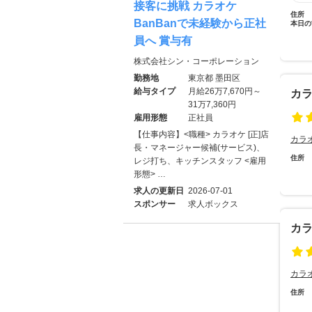
接客に挑戦 カラオケ
住所
BanBanで未経験から正社
本日の
員へ 賞与有
株式会社シン・コーポレーション
勤務地
東京都 墨田区
給与タイプ
月給26万7,670円～
カ
31万7,360円
雇用形態
正社員
【仕事内容】<職種> カラオケ [正]店
カラ
長・マネージャー候補(サービス)、
住所
レジ打ち、キッチンスタッフ <雇用
形態> …
求人の更新日
2026-07-01
スポンサー
求人ボックス
カ
カラ
住所