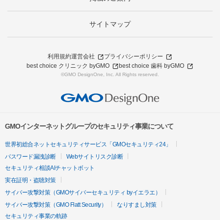
サイトマップ
利用規約
運営会社
プライバシーポリシー
best choice クリニック byGMO
best choice 歯科 byGMO
©GMO DesignOne, Inc. All Rights reserved.
GMOインターネットグループのセキュリティ事業について
世界初総合ネットセキュリティサービス「GMOセキュリティ24」
パスワード漏洩診断
Webサイトリスク診断
セキュリティ相談AIチャットボット
実在証明・盗聴対策
サイバー攻撃対策（GMOサイバーセキュリティ byイエラエ）
サイバー攻撃対策（GMO Flatt Security）
なりすまし対策
セキュリティ事業の軌跡