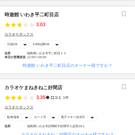
時遊館 いわき平二町目店
3.03
カラオケボックス
日祝OK
21時以降OK
住所
福島県いわき市平二町目１３
本日の営業状況
12:00〜29:00
時遊館 いわき平二町目店のオーナー様ですか？
カラオケまねきねこ好間店
3.35
口コミ
1件
カラオケボックス
駐車場有
カード可
電子マネー決済可
住所
福島県いわき市好間町中好間字八反田16-1
カラオケまねきねこ好間店のオーナー様ですか？