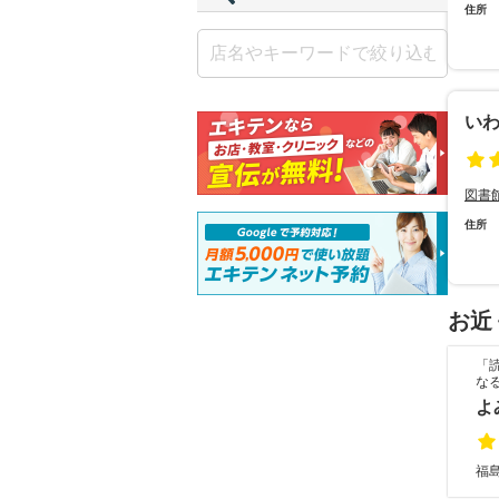
住所
い
図書
住所
お近
「
な
よ
福