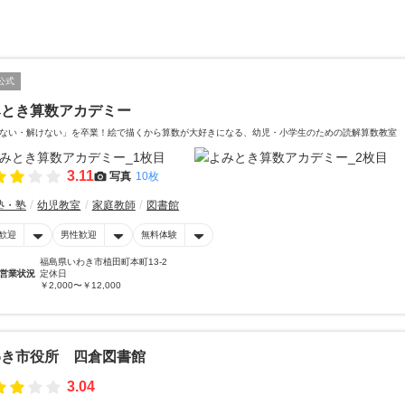
公式
みとき算数アカデミー
ない・解けない」を卒業！絵で描くから算数が大好きになる、幼児・小学生のための読解算数教室
3.11
写真
10枚
塾・塾
幼児教室
家庭教師
図書館
歓迎
男性歓迎
無料体験
福島県いわき市植田町本町13-2
営業状況
定休日
￥2,000〜￥12,000
わき市役所 四倉図書館
3.04