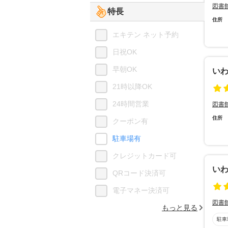
図書
特長
住所
エキテン ネット予約
日祝OK
早朝OK
い
21時以降OK
24時間営業
図書
住所
クーポン有
駐車場有
クレジットカード可
い
QRコード決済可
電子マネー決済可
図書
もっと見る
駐車