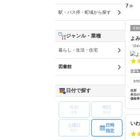
7
件
駅・バス停・町域から探す
店舗
ジャンル・業種
よ
「読め
暮らし・生活・住宅
図書館
学習
女性
日付で探す
住所
本日の
価格帯
今日
明日
8/9
8/10
い
日時
土曜日
指定
8/15