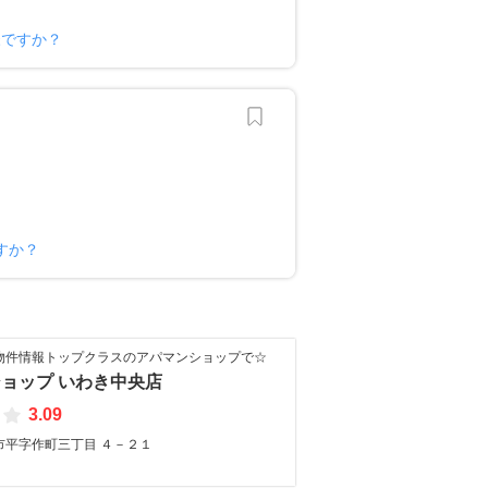
様ですか？
すか？
物件情報トップクラスのアパマンショップで☆
ョップ いわき中央店
3.09
市平字作町三丁目 ４－２１