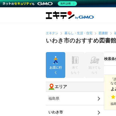
無料診断
エキテン
暮らし・生活・住宅
図書館
いわき市のおすすめ図書
検索条
お店に行
来て
届けても
く
もらう
らう
「
な
エリア
よ
福島県
福
いわき市