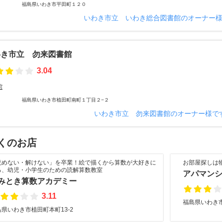
福島県いわき市平田町１２０
いわき市立 いわき総合図書館のオーナー
わき市立 勿来図書館
3.04
館
福島県いわき市植田町南町１丁目２−２
いわき市立 勿来図書館のオーナー様で
くのお店
読めない・解けない」を卒業！絵で描くから算数が大好きに
お部屋探しは
る、幼児・小学生のための読解算数教室
アパマンシ
みとき算数アカデミー
3.11
福島県いわき
島県いわき市植田町本町13-2