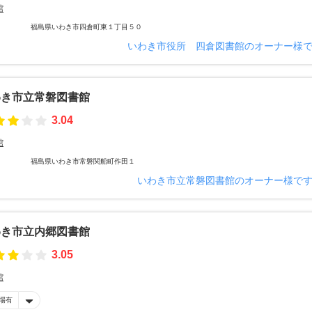
館
福島県いわき市四倉町東１丁目５０
いわき市役所 四倉図書館のオーナー様
わき市立常磐図書館
3.04
館
福島県いわき市常磐関船町作田１
いわき市立常磐図書館のオーナー様で
わき市立内郷図書館
3.05
館
場有