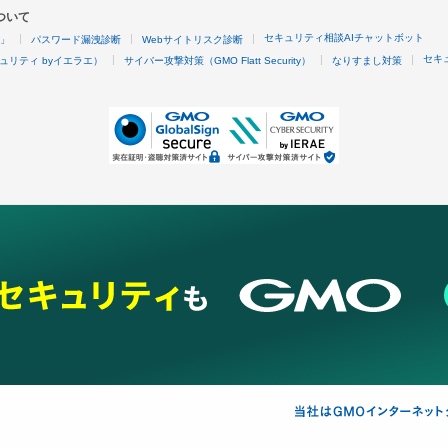
ついて
セキュリティ相談AIチャットボット
4」
パスワード漏洩診断
Webサイトリスク診断
セキ
ュリティ byイエラエ）
サイバー攻撃対策（GMO Flatt Security）
なりすまし対策