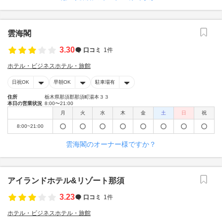
雲海閣
3.30
口コミ
1件
ホテル・ビジネスホテル・旅館
日祝OK
早朝OK
駐車場有
住所
栃木県那須郡那須町湯本３３
本日の営業状況
8:00〜21:00
月
火
水
木
金
土
日
祝
8:00~21:00
雲海閣のオーナー様ですか？
アイランドホテル&リゾート那須
3.23
口コミ
1件
ホテル・ビジネスホテル・旅館