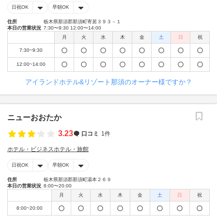
日祝OK
早朝OK
住所
栃木県那須郡那須町寄居３９３－１
本日の営業状況
7:30〜9:30 12:00〜14:00
月
火
水
木
金
土
日
祝
7:30~9:30
12:00~14:00
アイランドホテル&リゾート那須のオーナー様ですか？
ニューおおたか
3.23
口コミ
1件
ホテル・ビジネスホテル・旅館
日祝OK
早朝OK
住所
栃木県那須郡那須町湯本２６９
本日の営業状況
8:00〜20:00
月
火
水
木
金
土
日
祝
8:00~20:00