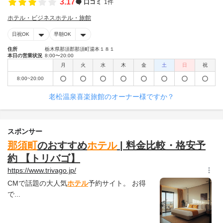
3.17
口コミ
1件
ホテル・ビジネスホテル・旅館
日祝OK
早朝OK
住所
栃木県那須郡那須町湯本１８１
本日の営業状況
8:00〜20:00
月
火
水
木
金
土
日
祝
8:00~20:00
老松温泉喜楽旅館のオーナー様ですか？