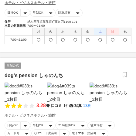
ホテル・ビジネスホテル・旅館
日祝OK
早朝OK
駐車場有
住所
栃木県那須郡那須町高久丙1195-101
本日の営業状況
7:00〜21:00
月
火
水
木
金
土
日
祝
7:00~21:00
店舗公式
dog's pension しゃのんち
3.28
口コミ
1件
写真
13枚
ホテル・ビジネスホテル・旅館
日祝OK
早朝OK
21時以降OK
駐車場有
カード可
QRコード決済可
電子マネー決済可