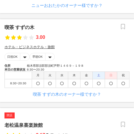
ニューおおたかのオーナー様ですか？
喫茶 すずの木
3.00
ホテル・ビジネスホテル・旅館
日祝OK
早朝OK
住所
栃木県那須郡那須町芦野１４６９－１９８
本日の営業状況
8:30〜20:30
月
火
水
木
金
土
日
祝
8:30~20:30
喫茶 すずの木のオーナー様ですか？
閉店
老松温泉喜楽旅館