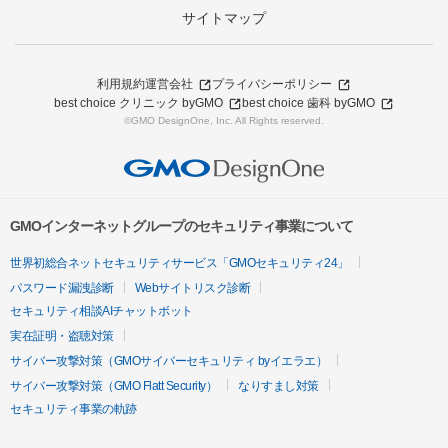
サイトマップ
利用規約
運営会社
プライバシーポリシー
best choice クリニック byGMO
best choice 歯科 byGMO
©GMO DesignOne, Inc. All Rights reserved.
GMOインターネットグループのセキュリティ事業について
世界初総合ネットセキュリティサービス「GMOセキュリティ24」
パスワード漏洩診断
Webサイトリスク診断
セキュリティ相談AIチャットボット
実在証明・盗聴対策
サイバー攻撃対策（GMOサイバーセキュリティ byイエラエ）
サイバー攻撃対策（GMO Flatt Security）
なりすまし対策
セキュリティ事業の軌跡