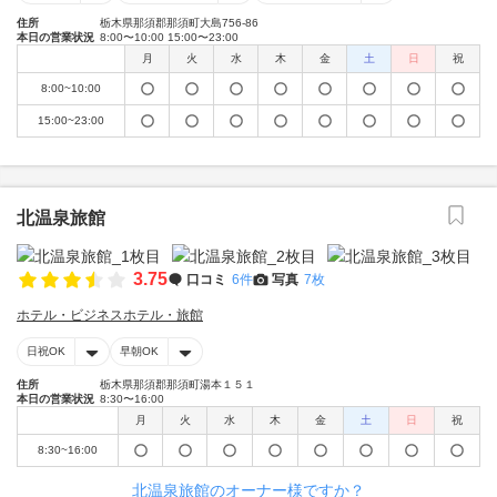
住所
栃木県那須郡那須町大島756-86
本日の営業状況
8:00〜10:00 15:00〜23:00
月
火
水
木
金
土
日
祝
8:00~10:00
15:00~23:00
北温泉旅館
3.75
口コミ
6件
写真
7枚
ホテル・ビジネスホテル・旅館
日祝OK
早朝OK
住所
栃木県那須郡那須町湯本１５１
本日の営業状況
8:30〜16:00
月
火
水
木
金
土
日
祝
8:30~16:00
北温泉旅館のオーナー様ですか？