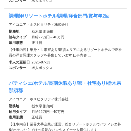
スポンサー
求人ボックス
調理師/リゾートホテル/調理/洋食部門/賞与年2回
アイコニア・ホスピタリティ株式会社
勤務地
栃木県 那須町
給与タイプ
月給22万円～40万円
雇用形態
正社員
【仕事内容】単身・世帯寮あり!那須エリアにあるリゾートホテルで正社
員の洋食調理スタッフを募集しています 仕事内容 …
求人の更新日
2026-07-13
スポンサー
求人ボックス
パティシエ/ホテル/長期休暇あり/寮・社宅あり/栃木県
那須郡
アイコニア・ホスピタリティ株式会社
勤務地
栃木県 那須町
給与タイプ
月給22万円～40万円
雇用形態
正社員
【仕事内容】業界大手企業が運営、総合リゾートホテルでパティシエ募
集!ホテルならではの多彩なパンやスイーツを提供します!…