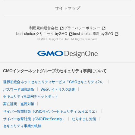
サイトマップ
利用規約
運営会社
プライバシーポリシー
best choice クリニック byGMO
best choice 歯科 byGMO
©GMO DesignOne, Inc. All Rights reserved.
GMOインターネットグループのセキュリティ事業について
世界初総合ネットセキュリティサービス「GMOセキュリティ24」
パスワード漏洩診断
Webサイトリスク診断
セキュリティ相談AIチャットボット
実在証明・盗聴対策
サイバー攻撃対策（GMOサイバーセキュリティ byイエラエ）
サイバー攻撃対策（GMO Flatt Security）
なりすまし対策
セキュリティ事業の軌跡