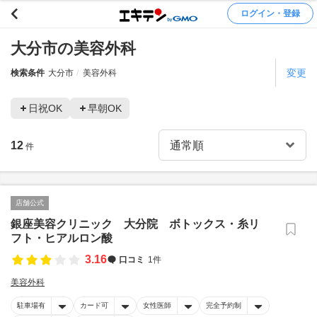
ログイン・登録
大分市の美容外科
変更
検索条件
大分市
美容外科
日祝OK
早朝OK
12
件
店舗公式
銀座美容クリニック 大分院 ボトックス・糸リ
フト・ヒアルロン酸
3.16
口コミ
1件
美容外科
駐車場有
カード可
女性医師
完全予約制