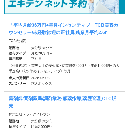
「平均月給36万円+毎月インセンティブ」TCB美容カ
ウンセラー/未経験歓迎の正社員/残業月平均2.6h
TCB大分院
勤務地
大分県 大分市
給与タイプ
月給28万円～
雇用形態
正社員
【仕事内容】<業界大手の安心感> 従業員数4000人・年商1000億円の大
手企業! <⾼⽔準のインセンティブ> 毎月…
求人の更新日
2026-06-08
スポンサー
求人ボックス
薬剤師/調剤薬局/調剤業務,服薬指導,薬歴管理,OTC販
売
株式会社ドラッグイレブン
勤務地
大分県 大分市
給与タイプ
時給2,000円～