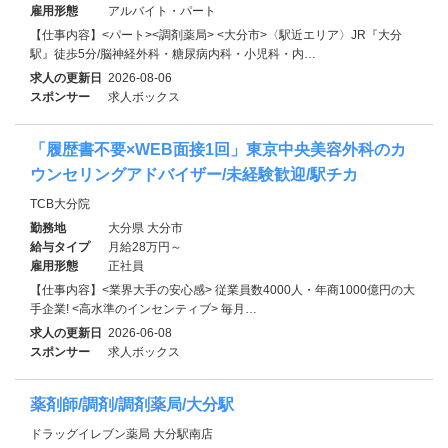
雇用形態
アルバイト・パート
【仕事内容】<パート><調剤薬局> <大分市>〈駅近エリア〉JR『大分
駅』徒歩5分/脳神経外科・糖尿病内科・小児科・内…
求人の更新日
2026-08-06
スポンサー
求人ボックス
「履歴書不要×WEB面接1回」東京中央美容外科のカ
ウンセリングアドバイザー/未経験歓迎/駅チカ
TCB大分院
勤務地
大分県 大分市
給与タイプ
月給28万円～
雇用形態
正社員
【仕事内容】<業界大手の安心感> 従業員数4000人・年商1000億円の大
手企業! <⾼⽔準のインセンティブ> 毎月…
求人の更新日
2026-06-08
スポンサー
求人ボックス
薬剤師/調剤/調剤薬局/大分駅
ドラッグイレブン薬局 大分駅南店