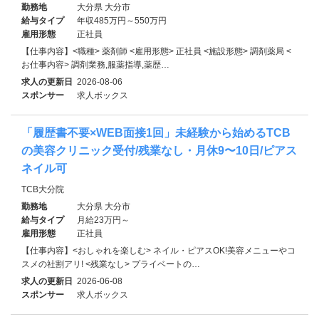
勤務地
大分県 大分市
給与タイプ
年収485万円～550万円
雇用形態
正社員
【仕事内容】<職種> 薬剤師 <雇用形態> 正社員 <施設形態> 調剤薬局 <
お仕事内容> 調剤業務,服薬指導,薬歴…
求人の更新日
2026-08-06
スポンサー
求人ボックス
「履歴書不要×WEB面接1回」未経験から始めるTCB
の美容クリニック受付/残業なし・月休9〜10日/ピアス
ネイル可
TCB大分院
勤務地
大分県 大分市
給与タイプ
月給23万円～
雇用形態
正社員
【仕事内容】<おしゃれを楽しむ> ネイル・ピアスOK!美容メニューやコ
スメの社割アリ! <残業なし> プライベートの…
求人の更新日
2026-06-08
スポンサー
求人ボックス