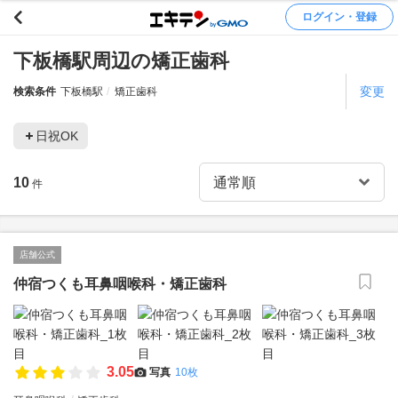
ログイン・登録
下板橋駅周辺の矯正歯科
変更
検索条件
下板橋駅
矯正歯科
日祝OK
10
件
店舗公式
仲宿つくも耳鼻咽喉科・矯正歯科
3.05
写真
10枚