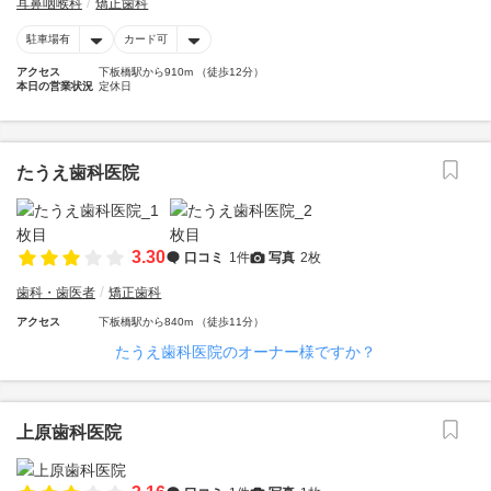
耳鼻咽喉科
矯正歯科
駐車場有
カード可
アクセス
下板橋駅から910m （徒歩12分）
本日の営業状況
定休日
たうえ歯科医院
3.30
口コミ
1件
写真
2枚
歯科・歯医者
矯正歯科
アクセス
下板橋駅から840m （徒歩11分）
たうえ歯科医院のオーナー様ですか？
上原歯科医院