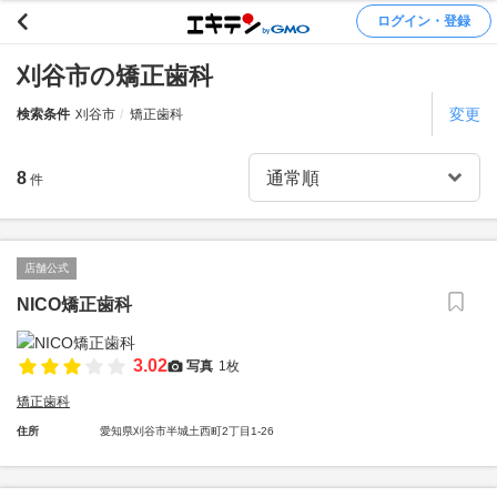
ログイン・登録
刈谷市の矯正歯科
変更
検索条件
刈谷市
矯正歯科
8
件
店舗公式
NICO矯正歯科
3.02
写真
1枚
矯正歯科
住所
愛知県刈谷市半城土西町2丁目1-26