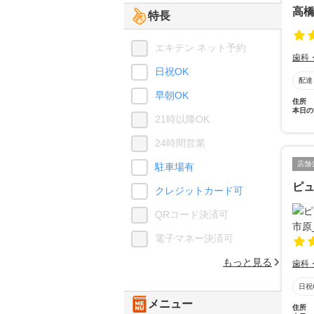
高
特長
エキテン ネット予約
歯科
日祝OK
配達
早朝OK
住所
本日の
21時以降OK
24時間営業
店舗
駐車場有
ピ
クレジットカード可
QRコード決済可
電子マネー決済可
もっと見る
歯科
日祝
メニュー
住所