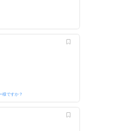
？
ー様ですか？