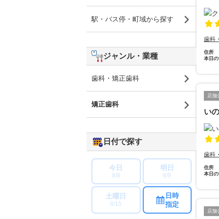
駅・バス停・町域から探す
歯科
住所
ジャンル・業種
本日の
歯科・矯正歯科
店舗
矯正歯科
い
日付で探す
歯科
今日
明日
住所
本日の
8/8
8/9
日時
土曜日
指定
8/15
店舗