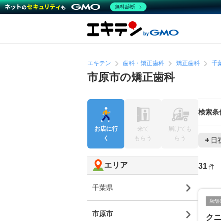
無料診断
エキテン
歯科・矯正歯科
矯正歯科
千
市原市の矯正歯科
検索条
お店に行
来て
届けても
く
もらう
らう
日
エリア
31
件
千葉県
店舗
市原市
ク