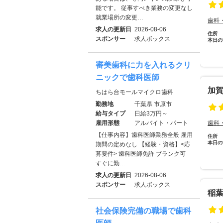
能です。 従事すべき業務の変更なし
就業場所の変更…
歯科
求人の更新日
2026-08-06
住所
スポンサー
求人ボックス
本日の
審美歯科に力を入れるクリ
ニックで歯科医師
加
ちはら台モールマイクロ歯科
勤務地
千葉県 市原市
給与タイプ
日給3万円～
雇用形態
アルバイト・パート
歯科
【仕事内容】歯科医師業務全般 雇用
住所
本日の
期間の定めなし 【経験・資格】<応
募要件> 歯科医師免許 ブランク可
すぐに勤…
求人の更新日
2026-08-06
スポンサー
求人ボックス
稲
社会保険完備の職場で歯科