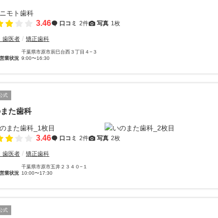
3.46
口コミ
2件
写真
1枚
・歯医者
矯正歯科
千葉県市原市辰巳台西３丁目４−３
営業状況
9:00〜16:30
公式
のまた歯科
3.46
口コミ
2件
写真
2枚
・歯医者
矯正歯科
千葉県市原市五井２３４０−１
営業状況
10:00〜17:30
公式