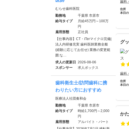
医師
歯科
むらせ歯科医院
住所
本日の
勤務地
千葉県 市原市
給与タイプ
月給45万円～100万
円
雇用形態
正社員
【仕事内容】CT・iTerマイクロ完備|
グ
法人内研修充実 歯科医師業務全般
(経験に応じてお任せ) 業務の変更範
囲:な…
求人の更新日
2026-08-06
スポンサー
求人ボックス
歯科
住所
歯科衛生士/訪問歯科に携
本日の
わりたい方におすすめ
医療法人社団奏和会
勤務地
千葉県 市原市
給与タイプ
時給1,700円～2,000
か
円
雇用形態
アルバイト・パート
【仕事内容】2026年7月1日 移転新