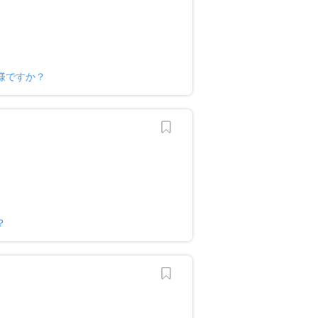
様ですか？
？