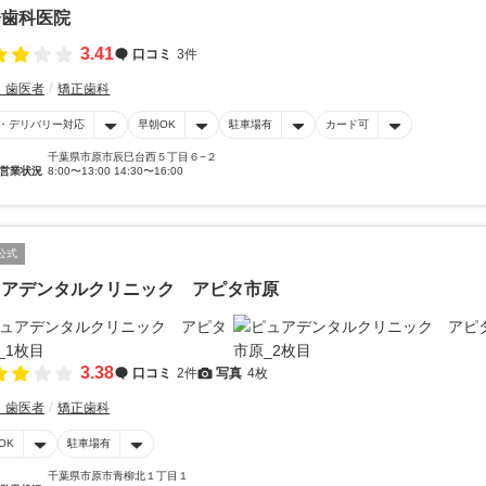
橋歯科医院
3.41
口コミ
3件
・歯医者
矯正歯科
・デリバリー対応
早朝OK
駐車場有
カード可
千葉県市原市辰巳台西５丁目６−２
営業状況
8:00〜13:00 14:30〜16:00
公式
ュアデンタルクリニック アピタ市原
3.38
口コミ
2件
写真
4枚
・歯医者
矯正歯科
OK
駐車場有
千葉県市原市青柳北１丁目１