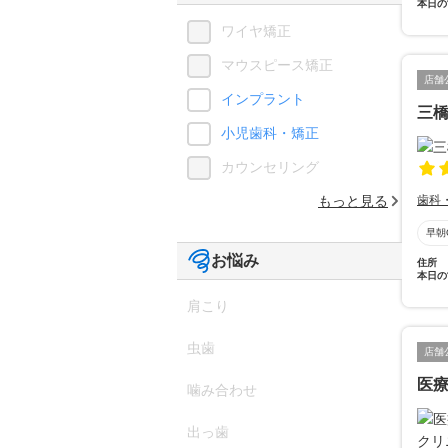
本日の
ワイヤ矯正
マウスピース矯正
店舗
インプラント
三
小児歯科・矯正
カウンセリング
もっと見る
歯科
早朝
お悩み
住所
本日の
肩こり
虫歯
店舗
医
噛み合わせ
出っ歯