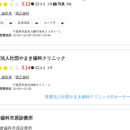
3.12
口コミ
1件
写真
5枚
・歯医者
矯正歯科
OK
駐車場有
カード可
千葉県市原市八幡字海岸２３８１−１
営業状況
10:00〜13:00 15:00〜19:30
療法人社団やまき歯科クリニック
3.14
口コミ
1件
・歯医者
矯正歯科
千葉県市原市姉崎８１２－１
営業状況
10:00〜13:30
医療法人社団やまき歯科クリニックのオーナ
倉歯科市原診療所