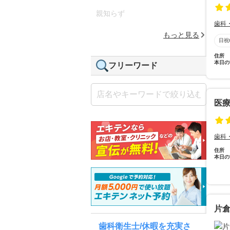
親知らず
歯科
もっと見る
日祝
住所
本日の
フリーワード
医
歯科
住所
本日の
片
歯科衛生士/休暇を充実さ