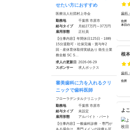
せたい方におすすめ
歯科
医療法人社団村上寺会
勤務地
千葉県 市原市
住所
本日の
給与タイプ
月給27万円～37万円
雇用形態
正社員
【仕事内容】年間休日125日・18時
15分退勤可・社保完備・賞与年2
回・産休育休取得実績あり 衛生士業
根
務全般 SC S…
求人の更新日
2026-06-29
スポンサー
求人ボックス
歯科
住所
審美歯科に力を入れるクリ
ニックで歯科医師
フローラデンタルクリニック
勤務地
千葉県 市原市
よ
給与タイプ
未設定
雇用形態
アルバイト・パート
【仕事内容】一般歯科診療 ・専門が
ある場合は、専門メインの診療も可