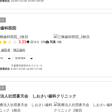
営業状況
10:00〜13:30 15:00〜20:00
公式
橋歯科医院
3.33
口コミ
2件
写真
4枚
・歯医者
矯正歯科
OK
駐車場有
千葉県市原市牛久５５０−５
営業状況
8:30〜12:00 14:00〜17:00
公式
療法人社団蒼天会 しおさい歯科クリニック