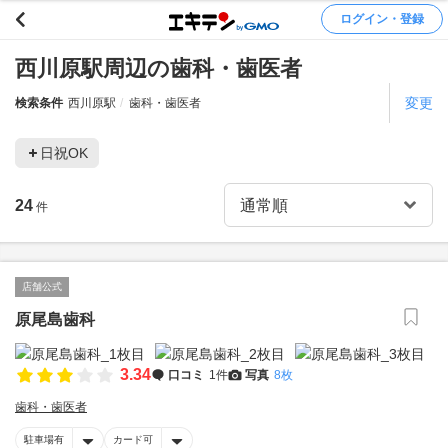
ログイン・登録
西川原駅周辺の歯科・歯医者
変更
検索条件
西川原駅
歯科・歯医者
日祝OK
24
件
店舗公式
原尾島歯科
3.34
口コミ
1件
写真
8枚
歯科・歯医者
駐車場有
カード可