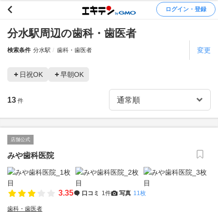
ログイン・登録
分水駅周辺の歯科・歯医者
変更
検索条件
分水駅
歯科・歯医者
日祝OK
早朝OK
13
件
店舗公式
みや歯科医院
3.35
口コミ
1件
写真
11枚
歯科・歯医者