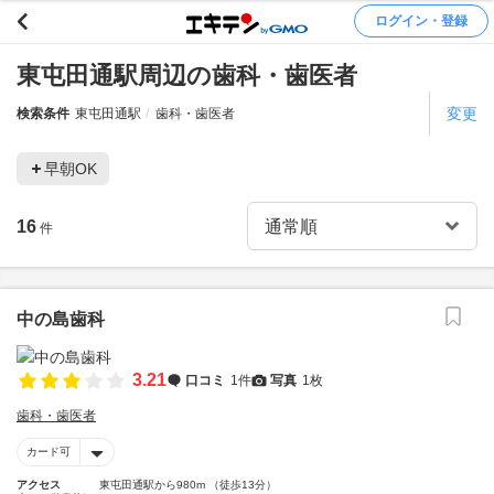
ログイン・登録
東屯田通駅周辺の歯科・歯医者
変更
検索条件
東屯田通駅
歯科・歯医者
早朝OK
16
件
中の島歯科
3.21
口コミ
1件
写真
1枚
歯科・歯医者
カード可
アクセス
東屯田通駅から980m （徒歩13分）