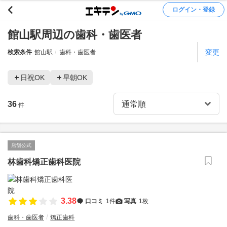
ログイン・登録
館山駅周辺の歯科・歯医者
変更
検索条件
館山駅
歯科・歯医者
日祝OK
早朝OK
36
件
店舗公式
林歯科矯正歯科医院
3.38
口コミ
1件
写真
1枚
歯科・歯医者
矯正歯科