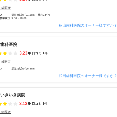
・歯医者
ス
源道寺駅から1.2km （徒歩16分）
営業状況
9:00〜18:00
秋山歯科医院のオーナー様ですか
田歯科医院
3.23
口コミ
1件
・歯医者
ス
源道寺駅から6.3km
和田歯科医院のオーナー様ですか
士いきいき病院
3.13
口コミ
1件
・歯医者