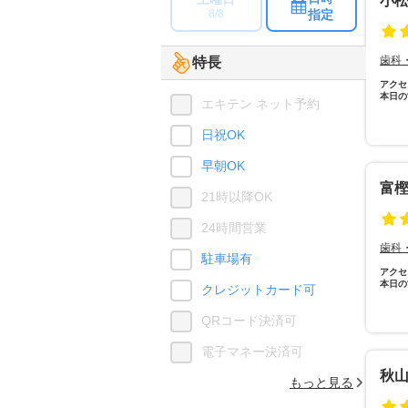
小
指定
8/8
歯科
特長
アクセ
本日の
エキテン ネット予約
日祝OK
早朝OK
富
21時以降OK
24時間営業
歯科
駐車場有
アクセ
本日の
クレジットカード可
QRコード決済可
電子マネー決済可
秋
もっと見る