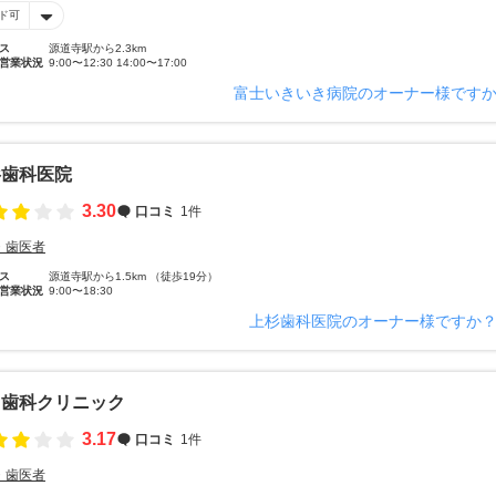
ド可
ス
源道寺駅から2.3km
営業状況
9:00〜12:30 14:00〜17:00
富士いきいき病院のオーナー様です
杉歯科医院
3.30
口コミ
1件
・歯医者
ス
源道寺駅から1.5km （徒歩19分）
営業状況
9:00〜18:30
上杉歯科医院のオーナー様ですか
山歯科クリニック
3.17
口コミ
1件
・歯医者