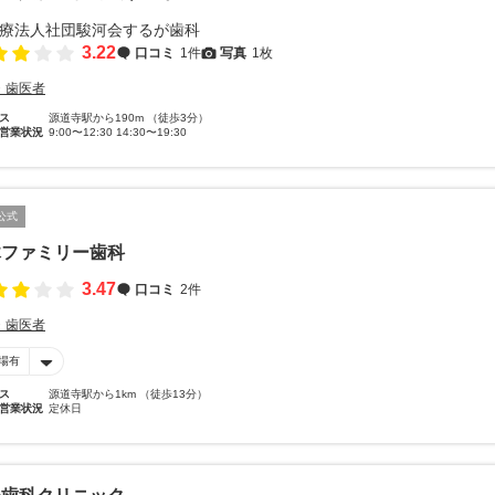
3.22
口コミ
1件
写真
1枚
・歯医者
ス
源道寺駅から190m （徒歩3分）
営業状況
9:00〜12:30 14:30〜19:30
公式
木ファミリー歯科
3.47
口コミ
2件
・歯医者
場有
ス
源道寺駅から1km （徒歩13分）
営業状況
定休日