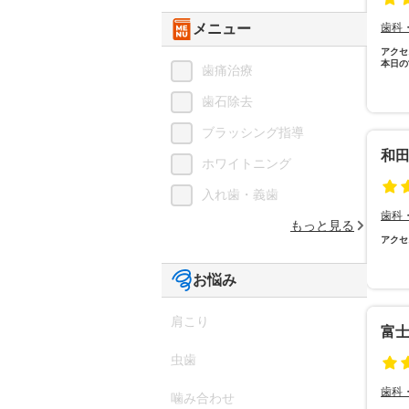
メニュー
歯科
アクセ
本日の
歯痛治療
歯石除去
ブラッシング指導
和
ホワイトニング
入れ歯・義歯
歯科
もっと見る
アクセ
お悩み
肩こり
富
虫歯
歯科
噛み合わせ