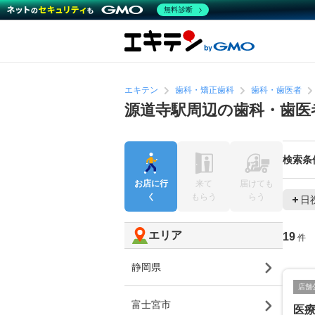
無料診断
エキテン
歯科・矯正歯科
歯科・歯医者
源道寺駅周辺の歯科・歯医
検索条
お店に行
来て
届けても
く
もらう
らう
日
エリア
19
件
静岡県
店舗
富士宮市
医