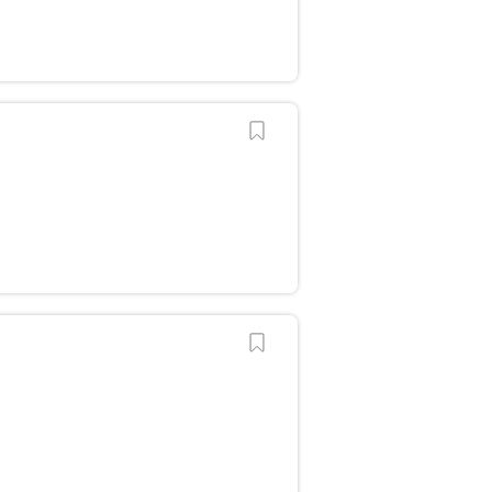
？
？
？