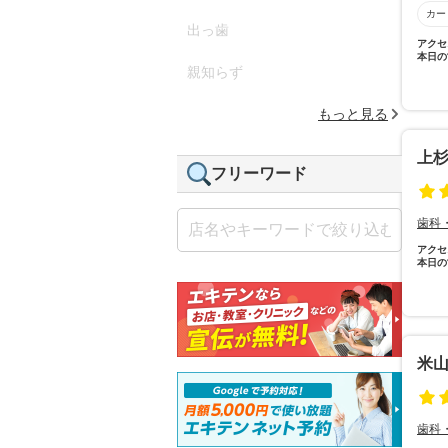
カー
出っ歯
アクセ
本日の
親知らず
もっと見る
上
フリーワード
歯科
アクセ
本日の
米
歯科