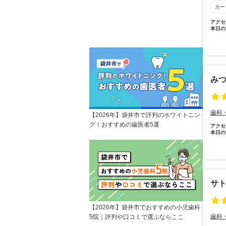
カー
アクセ
本日の
み
歯科
【2026年】袋井市で評判のホワイトニン
グ！おすすめの歯医者5選
アクセ
本日の
サ
【2026年】袋井市でおすすめの小児歯科
歯科
5院｜評判や口コミで選ぶならここ