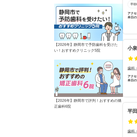
早朝
アクセ
本日の
【2026年】静岡市で予防歯科を受けた
小
い！おすすめクリニック5院
歯科
アクセ
本日の
【2026年】静岡市で評判！おすすめの矯
正歯科6院
平
歯科