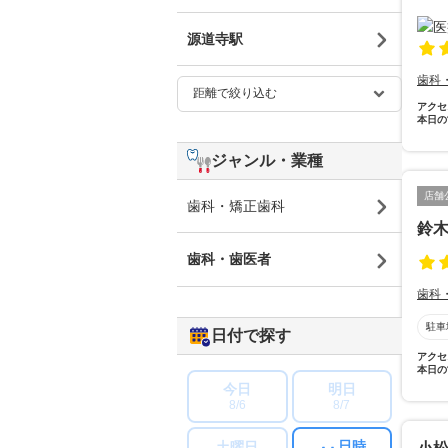
源道寺駅
歯科
アクセ
本日の
ジャンル・業種
店舗
歯科・矯正歯科
鈴
歯科・歯医者
歯科
駐車
日付で探す
アクセ
本日の
今日
明日
8/6
8/7
日時
土曜日