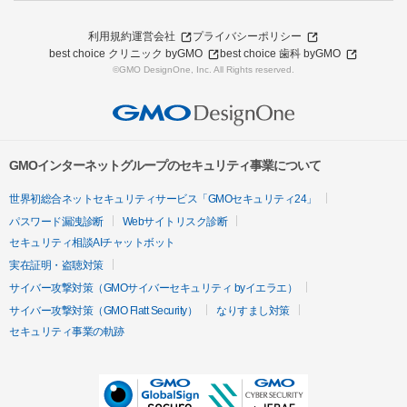
利用規約
運営会社
プライバシーポリシー
best choice クリニック byGMO
best choice 歯科 byGMO
©GMO DesignOne, Inc. All Rights reserved.
GMOインターネットグループのセキュリティ事業について
世界初総合ネットセキュリティサービス「GMOセキュリティ24」
パスワード漏洩診断
Webサイトリスク診断
セキュリティ相談AIチャットボット
実在証明・盗聴対策
サイバー攻撃対策（GMOサイバーセキュリティ byイエラエ）
サイバー攻撃対策（GMO Flatt Security）
なりすまし対策
セキュリティ事業の軌跡