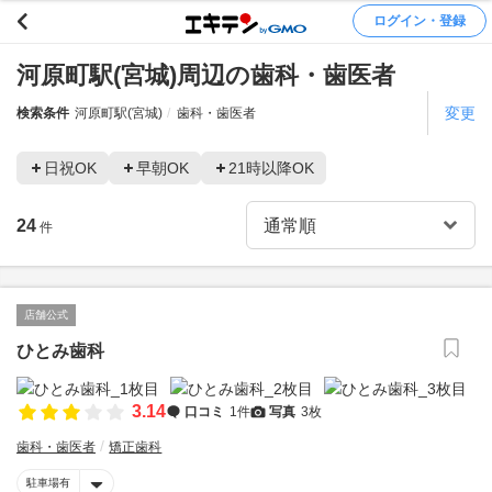
ログイン・登録
河原町駅(宮城)周辺の歯科・歯医者
変更
検索条件
河原町駅(宮城)
歯科・歯医者
日祝OK
早朝OK
21時以降OK
24
件
店舗公式
ひとみ歯科
3.14
口コミ
1件
写真
3枚
歯科・歯医者
矯正歯科
駐車場有