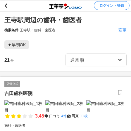
ログイン・登録
王寺駅周辺の歯科・歯医者
変更
検索条件
王寺駅
歯科・歯医者
早朝OK
21
件
店舗公式
吉田歯科医院
3.45
口コミ
4件
写真
11枚
歯科・歯医者