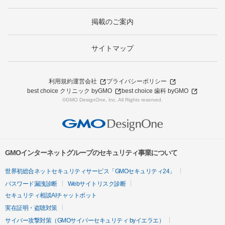
掲載のご案内
サイトマップ
利用規約
運営会社
プライバシーポリシー
best choice クリニック byGMO
best choice 歯科 byGMO
©GMO DesignOne, Inc. All Rights reserved.
GMOインターネットグループのセキュリティ事業について
世界初総合ネットセキュリティサービス「GMOセキュリティ24」
パスワード漏洩診断
Webサイトリスク診断
セキュリティ相談AIチャットボット
実在証明・盗聴対策
サイバー攻撃対策（GMOサイバーセキュリティ byイエラエ）