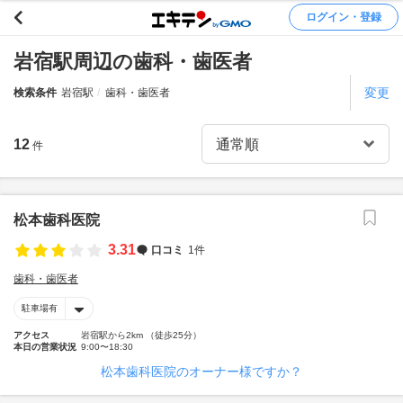
ログイン・登録
岩宿駅周辺の歯科・歯医者
変更
検索条件
岩宿駅
歯科・歯医者
12
件
松本歯科医院
3.31
口コミ
1件
歯科・歯医者
駐車場有
アクセス
岩宿駅から2km （徒歩25分）
本日の営業状況
9:00〜18:30
松本歯科医院のオーナー様ですか？