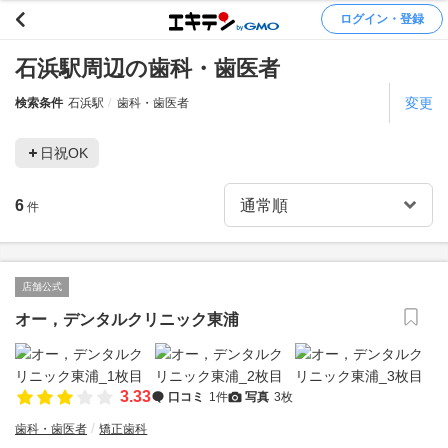
ログイン・登録
石浜駅周辺の歯科・歯医者
変更
検索条件
石浜駅
歯科・歯医者
日祝OK
6
件
店舗公式
オー，デンタルクリニック東浦
3.33
口コミ
1件
写真
3枚
歯科・歯医者
矯正歯科