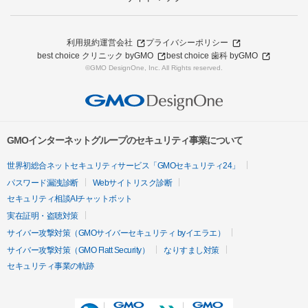
利用規約
運営会社
プライバシーポリシー
best choice クリニック byGMO
best choice 歯科 byGMO
©GMO DesignOne, Inc. All Rights reserved.
GMOインターネットグループのセキュリティ事業について
世界初総合ネットセキュリティサービス「GMOセキュリティ24」
パスワード漏洩診断
Webサイトリスク診断
セキュリティ相談AIチャットボット
実在証明・盗聴対策
サイバー攻撃対策（GMOサイバーセキュリティ byイエラエ）
サイバー攻撃対策（GMO Flatt Security）
なりすまし対策
セキュリティ事業の軌跡