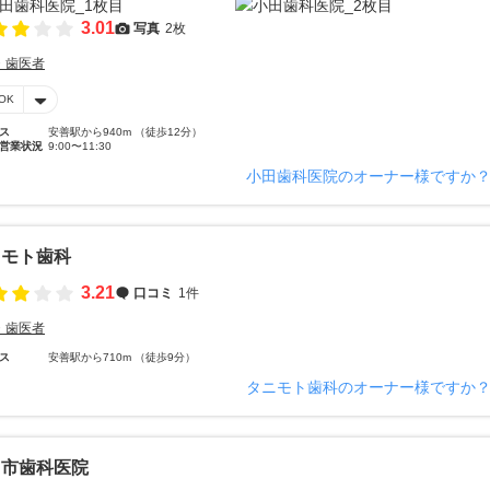
3.01
写真
2枚
・歯医者
OK
ス
安善駅から940m （徒歩12分）
営業状況
9:00〜11:30
小田歯科医院のオーナー様ですか
ニモト歯科
3.21
口コミ
1件
・歯医者
ス
安善駅から710m （徒歩9分）
タニモト歯科のオーナー様ですか
日市歯科医院