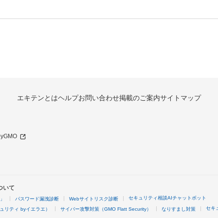
エキテンとは
ヘルプ
お問い合わせ
掲載のご案内
サイトマップ
 byGMO
ついて
セキュリティ相談AIチャットボット
4」
パスワード漏洩診断
Webサイトリスク診断
セキ
ュリティ byイエラエ）
サイバー攻撃対策（GMO Flatt Security）
なりすまし対策