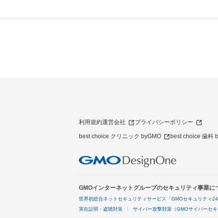
利用規約
運営会社
プライバシーポリシー
best choice クリニック byGMO
best choice 歯科
GMOインターネットグループのセキュリティ事業に
世界初総合ネットセキュリティサービス「GMOセキュリティ2
実在証明・盗聴対策
サイバー攻撃対策（GMOサイバーセキ