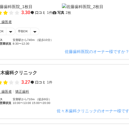
3.30
口コミ
1件
写真
2枚
・歯医者
OK
早朝OK
ス
安善駅から740m （徒歩10分）
営業状況
8:30〜12:30
佐藤歯科医院のオーナー様ですか
々木歯科クリニック
3.27
口コミ
1件
・歯医者
矯正歯科
ス
安善駅から710m （徒歩9分）
営業状況
10:00〜13:00 15:00〜20:00
佐々木歯科クリニックのオーナー様で