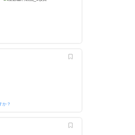
？
すか？