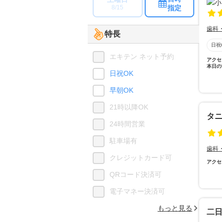
指定
8/15
歯科
特長
日祝
エキテン ネット予約
アクセ
本日の
日祝OK
早朝OK
21時以降OK
タ
24時間営業
駐車場有
歯科
クレジットカード可
アクセ
QRコード決済可
電子マネー決済可
もっと見る
二