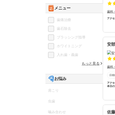
メニュー
歯科
アクセ
歯痛治療
歯石除去
ブラッシング指導
安
ホワイトニング
入れ歯・義歯
もっと見る
歯科
日祝
お悩み
アクセ
本日の
肩こり
虫歯
噛み合わせ
佐