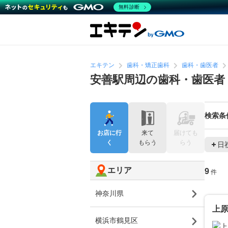
無料診断
エキテン
歯科・矯正歯科
歯科・歯医者
安善駅周辺の歯科・歯医者
検索条
お店に行
来て
届けても
く
もらう
らう
日
エリア
9
件
神奈川県
上
横浜市鶴見区