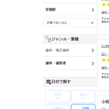
安善駅
歯科
アクセ
本日の
ジャンル・業種
に
歯科・矯正歯科
歯科・歯医者
歯科
アクセ
本日の
日付で探す
今日
明日
8/8
8/9
小
日時
土曜日