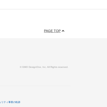
PAGE TOP
© GMO DesignOne, Inc. All Rights reserved.
ュリティ事業の軌跡