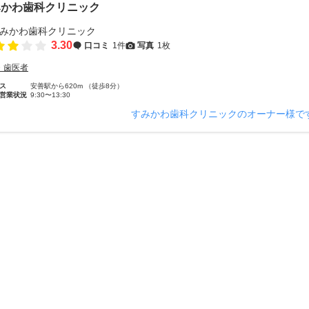
みかわ歯科クリニック
3.30
口コミ
1件
写真
1枚
・歯医者
ス
安善駅から620m （徒歩8分）
営業状況
9:30〜13:30
すみかわ歯科クリニックのオーナー様で