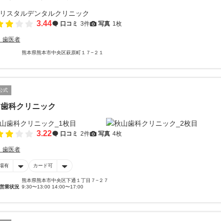
3.44
口コミ
3件
写真
1枚
・歯医者
熊本県熊本市中央区萩原町１７−２１
公式
山歯科クリニック
3.22
口コミ
2件
写真
4枚
・歯医者
場有
カード可
熊本県熊本市中央区下通１丁目７−２７
営業状況
9:30〜13:00 14:00〜17:00