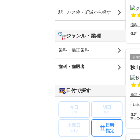
駅・バス停・町域から探す
歯科
住所
ジャンル・業種
歯科・矯正歯科
店舗
歯科・歯医者
秋
日付で探す
歯科
駐車
今日
明日
8/8
8/9
住所
本日の
日時
土曜日
指定
8/15