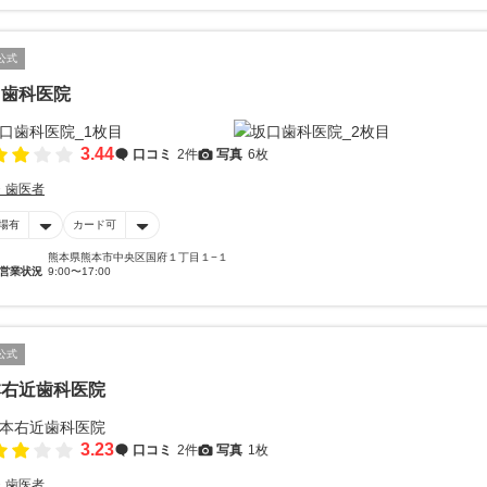
公式
口歯科医院
3.44
口コミ
2件
写真
6枚
・歯医者
場有
カード可
熊本県熊本市中央区国府１丁目１−１
営業状況
9:00〜17:00
公式
本右近歯科医院
3.23
口コミ
2件
写真
1枚
・歯医者