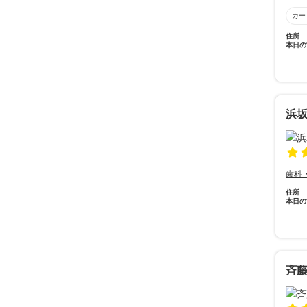
カー
住所
本日の
浜
歯科
住所
本日の
斉