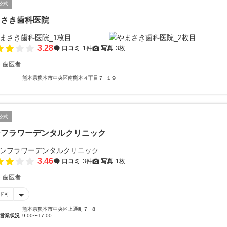
公式
まさき歯科医院
3.28
口コミ
1件
写真
3枚
・歯医者
熊本県熊本市中央区南熊本４丁目７−１９
公式
ンフラワーデンタルクリニック
3.46
口コミ
3件
写真
1枚
・歯医者
ド可
熊本県熊本市中央区上通町７−８
営業状況
9:00〜17:00