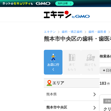
無料診断
エキテン
歯科・矯正歯科
歯科・歯医者
熊本市中央区の歯科・歯医
検索条
お店に行
来て
届けても
く
もらう
らう
日
エリア
183
件
熊本県
店舗
熊本市中央区
ク