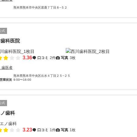
熊本県熊本市中央区渡鹿７丁目８−５２
公式
川歯科医院
3.36
口コミ
2件
写真
3枚
・歯医者
熊本県熊本市中央区出水４丁目２５−２５
営業状況
9:00〜16:00
公式
エノ歯科
3.23
口コミ
1件
写真
1枚