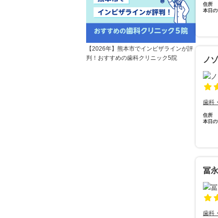
住所
本日の
【2026年】熊本市でインビザラインが評
判！おすすめの歯科クリニック5院
ノ
歯科
住所
本日の
冨
歯科