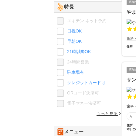
店舗
特長
や
エキテン ネット予約
日祝OK
歯科
早朝OK
住所
21時以降OK
24時間営業
店舗
駐車場有
サ
クレジットカード可
QRコード決済可
電子マネー決済可
歯科
もっと見る
カー
住所
本日の
メニュー