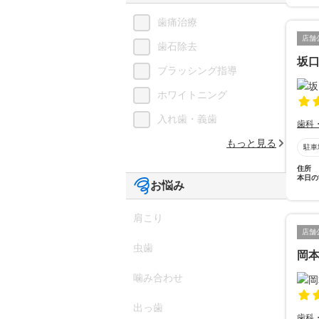
歯痛治療
店舗
歯石除去
坂
ブラッシング指導
ホワイトニング
入れ歯・義歯
歯科
もっと見る
駐車
住所
本日の
お悩み
肩こり
店舗
虫歯
岡
噛み合わせ
出っ歯
歯科