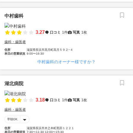
中村歯科
3.27
口コミ
1件
写真
1枚
歯科・歯医者
住所
滋賀県長浜市高月町高月５９２−４
本日の営業状況
9:00〜16:30
中村歯科のオーナー様ですか？
湖北病院
3.18
口コミ
1件
写真
1枚
歯科・歯医者
早朝OK
住所
滋賀県長浜市木之本町黒田１２２１
本日の営業状況
7:30〜11:30 12:00〜15:30