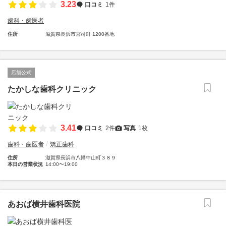
3.23
口コミ
1件
歯科・歯医者
住所
滋賀県長浜市宮司町 1200番地
店舗公式
たかしな歯科クリニック
3.41
口コミ
2件
写真
1枚
歯科・歯医者
矯正歯科
住所
滋賀県長浜市八幡中山町３８９
本日の営業状況
14:00〜19:00
あおば横井歯科医院