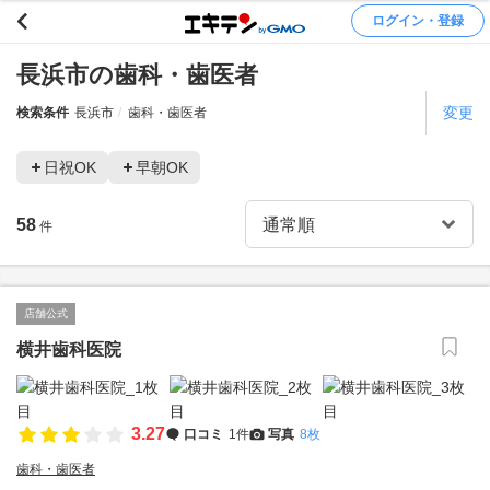
ログイン・登録
長浜市の歯科・歯医者
変更
検索条件
長浜市
歯科・歯医者
日祝OK
早朝OK
58
件
店舗公式
横井歯科医院
3.27
口コミ
1件
写真
8枚
歯科・歯医者