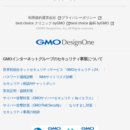
利用規約
運営会社
プライバシーポリシー
best choice クリニック byGMO
best choice 歯科 byGMO
©GMO DesignOne, Inc. All Rights reserved.
GMOインターネットグループのセキュリティ事業について
世界初総合ネットセキュリティサービス「GMOセキュリティ24」
パスワード漏洩診断
Webサイトリスク診断
セキュリティ相談AIチャットボット
実在証明・盗聴対策
サイバー攻撃対策（GMOサイバーセキュリティ byイエラエ）
サイバー攻撃対策（GMO Flatt Security）
なりすまし対策
セキュリティ事業の軌跡