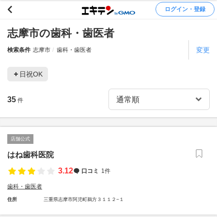
ログイン・登録
志摩市の歯科・歯医者
変更
検索条件
志摩市
歯科・歯医者
日祝OK
35
件
店舗公式
はね歯科医院
3.12
口コミ
1件
歯科・歯医者
住所
三重県志摩市阿児町鵜方３１１２−１