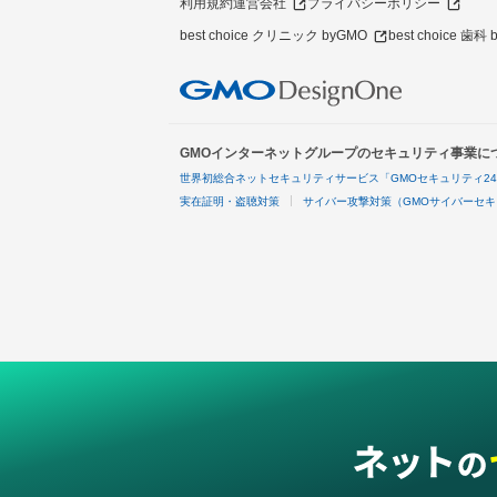
利用規約
運営会社
プライバシーポリシー
best choice クリニック byGMO
best choice 歯科
GMOインターネットグループのセキュリティ事業に
世界初総合ネットセキュリティサービス「GMOセキュリティ2
実在証明・盗聴対策
サイバー攻撃対策（GMOサイバーセキ