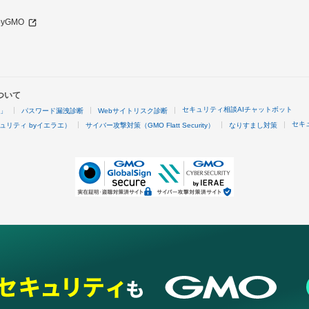
 byGMO
ついて
セキュリティ相談AIチャットボット
4」
パスワード漏洩診断
Webサイトリスク診断
セキ
ュリティ byイエラエ）
サイバー攻撃対策（GMO Flatt Security）
なりすまし対策