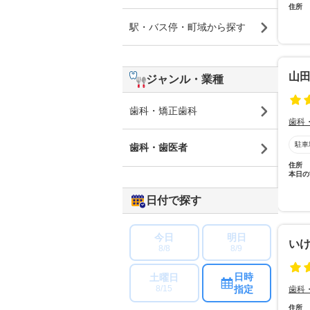
住所
駅・バス停・町域から探す
山
ジャンル・業種
歯科・矯正歯科
歯科
駐車
歯科・歯医者
住所
本日の
日付で探す
今日
明日
い
8/8
8/9
日時
土曜日
指定
8/15
歯科
住所