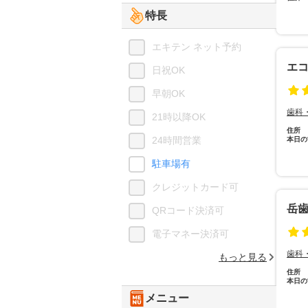
特長
エキテン ネット予約
エ
日祝OK
早朝OK
歯科
21時以降OK
住所
24時間営業
本日の
駐車場有
クレジットカード可
岳
QRコード決済可
電子マネー決済可
歯科
もっと見る
住所
本日の
メニュー