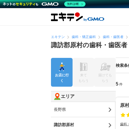
無料診断
エキテン
歯科・矯正歯科
歯科・歯医者
諏訪郡原村の歯科・歯医者
検索条
お店に行
来て
届けても
く
もらう
らう
5
件
エリア
原
長野県
歯科
諏訪郡原村