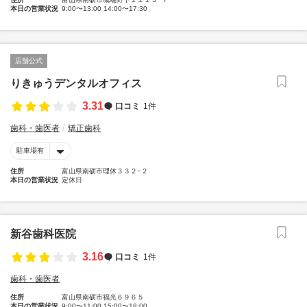
本日の営業状況
9:00〜13:00 14:00〜17:30
店舗公式
りきゅうデンタルオフィス
3.31
口コミ
1件
歯科・歯医者
矯正歯科
駐車場有
住所
富山県南砺市理休３３２−２
本日の営業状況
定休日
新谷歯科医院
3.16
口コミ
1件
歯科・歯医者
住所
富山県南砺市福光６９６５
本日の営業状況
9:00〜11:00 15:00〜18:00