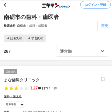
ログイン・登録
南砺市の歯科・歯医者
変更
検索条件
南砺市
歯科・歯医者
日祝OK
早朝OK
26
件
店舗公式
まな歯科クリニック
3.27
口コミ
1件
歯科・歯医者
駐車場有
住所
富山県南砺市城端野下１１１５−７