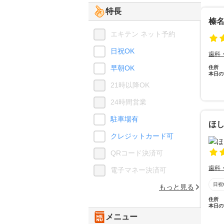
特長
榛
エキテン ネット予約
日祝OK
歯科
早朝OK
住所
本日の
21時以降OK
24時間営業
駐車場有
ほ
クレジットカード可
QRコード決済可
歯科
電子マネー決済可
日祝
もっと見る
住所
本日の
メニュー