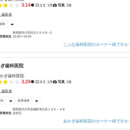
3.14
口コミ
1件
写真
1枚
・歯医者
場有
群馬県渋川市渋川２６０８−２
営業状況
10:00〜19:30
こぶな歯科医院のオーナー様ですか
かぎ歯科医院
3.24
口コミ
1件
写真
1枚
・歯医者
OK
駐車場有
群馬県渋川市赤城町津久田１９６－４８
営業状況
定休日
あかぎ歯科医院のオーナー様ですか