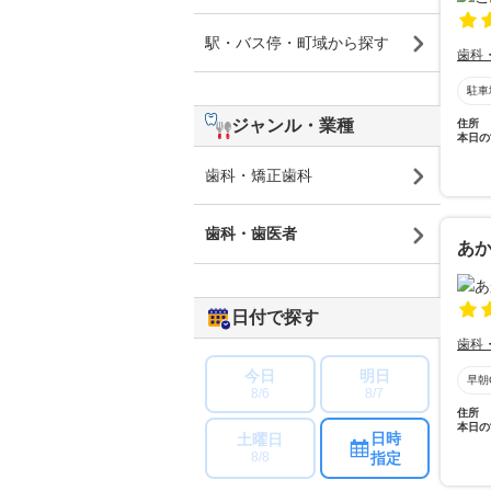
駅・バス停・町域から探す
歯科
駐車
ジャンル・業種
住所
本日の
歯科・矯正歯科
歯科・歯医者
あ
日付で探す
歯科
今日
明日
早朝
8/6
8/7
住所
本日の
日時
土曜日
指定
8/8