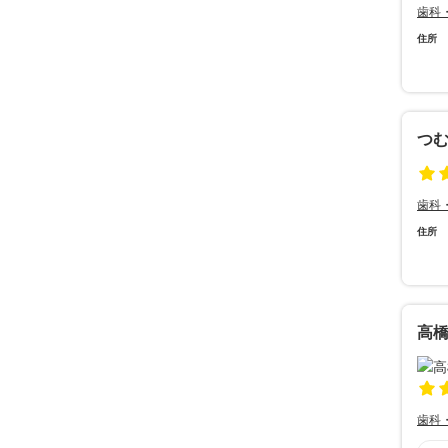
歯科
住所
つ
歯科
住所
高
歯科