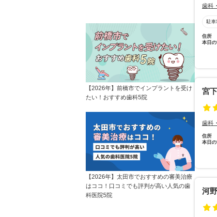
歯科
駐車
住所
本日の
【2026年】前橋市でインプラントを受け
宮
たい！おすすめ歯科5院
歯科
住所
本日の
【2026年】太田市でおすすめの審美治療
はココ！口コミでも評判が高い人気の歯
河
科医院5院