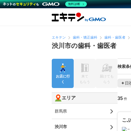
無料診断
エキテン
歯科・矯正歯科
歯科・歯医者
渋川市の歯科・歯医者
検索条
お店に行
来て
届けても
く
もらう
らう
日
エリア
35
件
群馬県
こ
渋川市