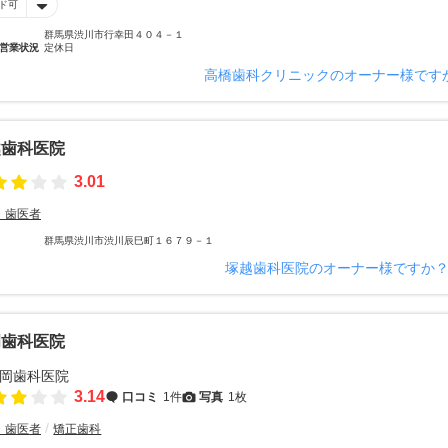
ド可
群馬県渋川市行幸田４０４－１
営業状況
定休日
高橋歯科クリニックのオーナー様です
越歯科医院
3.01
・歯医者
群馬県渋川市渋川辰巳町１６７９－１
塚越歯科医院のオーナー様ですか
岡歯科医院
3.14
口コミ
1件
写真
1枚
・歯医者
矯正歯科