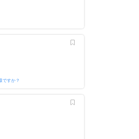
？
様ですか？