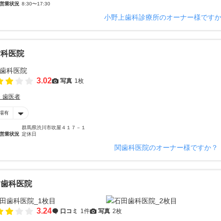
営業状況
8:30〜17:30
小野上歯科診療所のオーナー様です
歯科医院
3.02
写真
1枚
・歯医者
場有
群馬県渋川市吹屋４１７－１
営業状況
定休日
関歯科医院のオーナー様ですか？
田歯科医院
3.24
口コミ
1件
写真
2枚