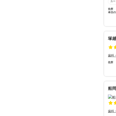
カー
住所
本日の
塚
歯科
住所
船
歯科