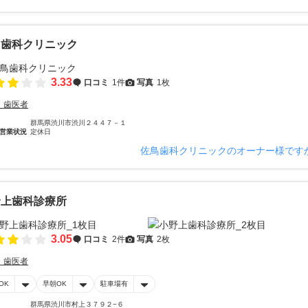
鳥歯科クリニック
3.33
口コミ
1件
写真
1枚
・歯医者
群馬県渋川市渋川２４４７－１
営業状況
定休日
佐鳥歯科クリニックのオーナー様です
野上歯科診療所
3.05
口コミ
2件
写真
2枚
・歯医者
OK
早朝OK
駐車場有
群馬県渋川市村上３７９２−６