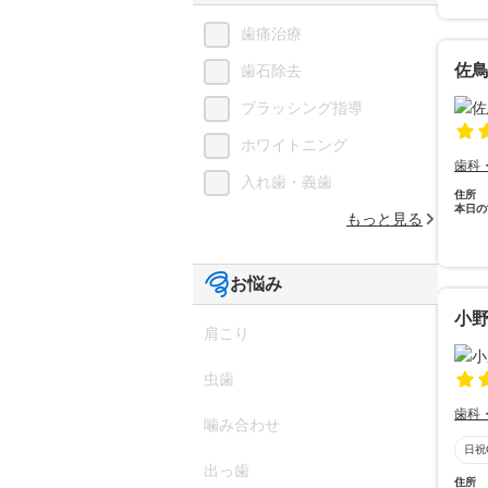
歯痛治療
佐
歯石除去
ブラッシング指導
ホワイトニング
歯科
入れ歯・義歯
住所
本日の
もっと見る
お悩み
小
肩こり
虫歯
歯科
噛み合わせ
日祝
出っ歯
住所