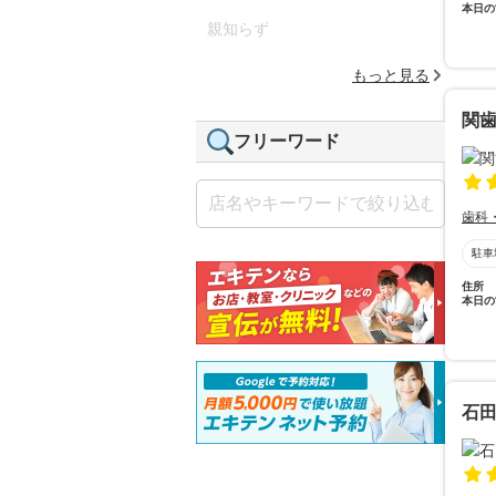
本日の
親知らず
もっと見る
関
フリーワード
歯科
駐車
住所
本日の
石