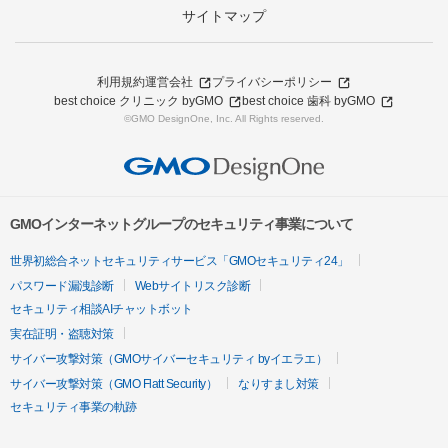
サイトマップ
利用規約
運営会社
プライバシーポリシー
best choice クリニック byGMO
best choice 歯科 byGMO
©GMO DesignOne, Inc. All Rights reserved.
GMOインターネットグループのセキュリティ事業について
世界初総合ネットセキュリティサービス「GMOセキュリティ24」
パスワード漏洩診断
Webサイトリスク診断
セキュリティ相談AIチャットボット
実在証明・盗聴対策
サイバー攻撃対策（GMOサイバーセキュリティ byイエラエ）
サイバー攻撃対策（GMO Flatt Security）
なりすまし対策
セキュリティ事業の軌跡