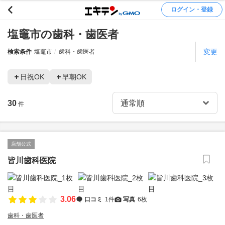
ログイン・登録
塩竈市の歯科・歯医者
変更
検索条件
塩竈市
歯科・歯医者
日祝OK
早朝OK
30
件
店舗公式
皆川歯科医院
3.06
口コミ
1件
写真
6枚
歯科・歯医者