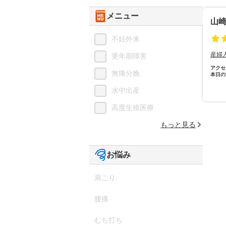
メニュー
山
不妊外来
産婦
更年期障害
アクセ
無痛分娩
本日の
水中出産
高度生殖医療
もっと見る
お悩み
肩こり
腰痛
むち打ち