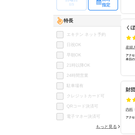
指定
8/9
特長
く
エキテン ネット予約
日祝OK
産婦
早朝OK
アクセ
本日の
21時以降OK
24時間営業
駐車場有
財
クレジットカード可
QRコード決済可
内科
電子マネー決済可
アクセ
もっと見る