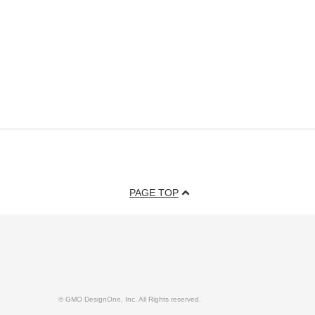
PAGE TOP
© GMO DesignOne, Inc. All Rights reserved.