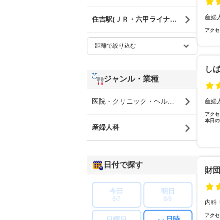
産婦
住吉駅(ＪＲ・六甲ライナー)
アクセ
し
ジャンル・業種
医院・クリニック・ヘルスケア
産婦
アクセ
本日の
産婦人科
日付で探す
財
今日
明日
8/7
8/8
内科
アクセ
日時
日曜日