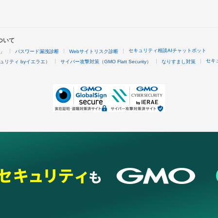
ついて
セキュリティ相談AIチャットボット
4」
パスワード漏洩診断
Webサイトリスク診断
セキ
ュリティ byイエラエ）
サイバー攻撃対策（GMO Flatt Security）
なりすまし対策