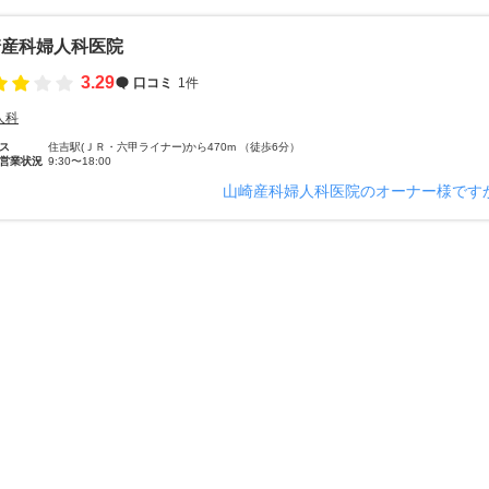
崎産科婦人科医院
3.29
口コミ
1件
人科
ス
住吉駅(ＪＲ・六甲ライナー)から470m （徒歩6分）
営業状況
9:30〜18:00
山崎産科婦人科医院のオーナー様です