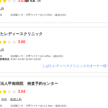
3.03
写真
1枚
人科
ス
住吉駅(ＪＲ・六甲ライナー)から720m （徒歩10分）
ばたレディースクリニック
3.00
人科
ス
住吉駅(ＪＲ・六甲ライナー)から85m （徒歩2分）
営業状況
9:00〜13:00 16:00〜19:00
しばたレディースクリニックのオーナー様
団法人甲南病院 検査予約センター
3.04
外科
産婦人科
ス
住吉駅(ＪＲ・六甲ライナー)から1.4km （徒歩18分）