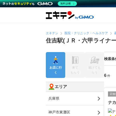
無料診断
エキテン
医院・クリニック・ヘルスケア
住吉駅(ＪＲ・六甲ライナー
検索条
お店に行
来て
届けても
く
もらう
らう
6
件
エリア
店舗
兵庫県
ナ
神戸市東灘区