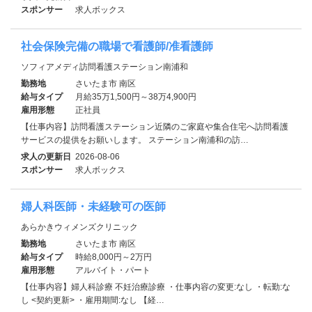
スポンサー
求人ボックス
社会保険完備の職場で看護師/准看護師
ソフィアメディ訪問看護ステーション南浦和
勤務地
さいたま市 南区
給与タイプ
月給35万1,500円～38万4,900円
雇用形態
正社員
【仕事内容】訪問看護ステーション近隣のご家庭や集合住宅へ訪問看護
サービスの提供をお願いします。 ステーション南浦和の訪…
求人の更新日
2026-08-06
スポンサー
求人ボックス
婦人科医師・未経験可の医師
あらかきウィメンズクリニック
勤務地
さいたま市 南区
給与タイプ
時給8,000円～2万円
雇用形態
アルバイト・パート
【仕事内容】婦人科診療 不妊治療診療 ・仕事内容の変更:なし ・転勤:な
し <契約更新> ・雇用期間:なし 【経…