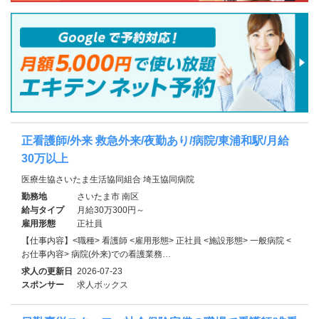
正看護師/外来 救急外来/夜勤あり/病院/東浦和駅/月給
30万以上
医療生協さいたま生活協同組合 埼玉協同病院
勤務地
さいたま市 南区
給与タイプ
月給30万300円～
雇用形態
正社員
【仕事内容】<職種> 看護師 <雇用形態> 正社員 <施設形態> 一般病院 <
お仕事内容> 病院(外来)での看護業務…
求人の更新日
2026-07-23
スポンサー
求人ボックス