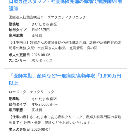
日勤専従スタッフ・社会保険完備の職場で看護師/准看
護師
医療法人社団喜咲会ローズマタニティクリニック
勤務地
さいたま市 南区
給与タイプ
月給28万円～
雇用形態
正社員
【仕事内容】妊婦さんの健診介助や産後健診介助、診療や治療内容の説
明等の業務 入院中の妊婦さんの検温・点滴管理・身の回…
求人の更新日
2026-08-06
スポンサー
求人ボックス
「医師常勤」産科など/一般病院/高額年収「1,800万円
以上」
ローズマタニティクリニック
勤務地
さいたま市 南区
給与タイプ
年収2,000万円～
雇用形態
正社員
【仕事内容】さいたま市にある産科クリニック、産婦人科専門医の常勤
募集です 外来・分娩・健診などをお願いいたします …
求人の更新日
2026-08-07