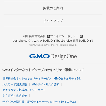
掲載のご案内
サイトマップ
利用規約
運営会社
プライバシーポリシー
best choice クリニック byGMO
best choice 歯科 byGMO
©GMO DesignOne, Inc. All Rights reserved.
GMOインターネットグループのセキュリティ事業について
世界初総合ネットセキュリティサービス「GMOセキュリティ24」
パスワード漏洩診断
Webサイトリスク診断
セキュリティ相談AIチャットボット
実在証明・盗聴対策
サイバー攻撃対策（GMOサイバーセキュリティ byイエラエ）