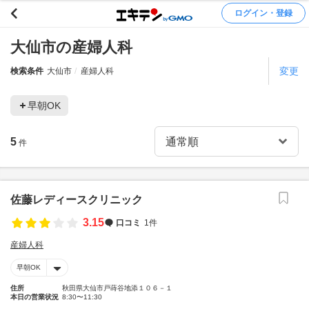
ログイン・登録
大仙市の産婦人科
変更
検索条件
大仙市
産婦人科
早朝OK
5
件
佐藤レディースクリニック
3.15
口コミ
1件
産婦人科
早朝OK
住所
秋田県大仙市戸蒔谷地添１０６－１
本日の営業状況
8:30〜11:30