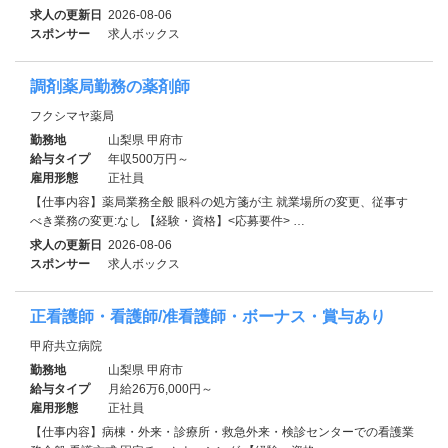
求人の更新日
2026-08-06
スポンサー
求人ボックス
調剤薬局勤務の薬剤師
フクシマヤ薬局
勤務地
山梨県 甲府市
給与タイプ
年収500万円～
雇用形態
正社員
【仕事内容】薬局業務全般 眼科の処方箋が主 就業場所の変更、従事す
べき業務の変更:なし 【経験・資格】<応募要件> …
求人の更新日
2026-08-06
スポンサー
求人ボックス
正看護師・看護師/准看護師・ボーナス・賞与あり
甲府共立病院
勤務地
山梨県 甲府市
給与タイプ
月給26万6,000円～
雇用形態
正社員
【仕事内容】病棟・外来・診療所・救急外来・検診センターでの看護業