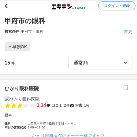
ログイン・登録
甲府市の眼科
変更
検索条件
甲府市
眼科
早朝OK
15
件
ひかり眼科医院
3.34
口コミ
2件
写真
1枚
眼科
住所
山梨県甲府市下飯田１丁目４－４１
本日の営業状況
9:00〜18:00
ひかり眼科医院のオーナー様ですか？