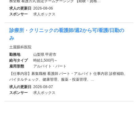
務全般 看護方式:固定チームナーシング 【経験・資格…
求人の更新日
2026-08-06
スポンサー
求人ボックス
診療所・クリニックの看護師/週2から可/看護/日勤の
み
土屋眼科医院
勤務地
山梨県 甲府市
給与タイプ
時給1,500円～
雇用形態
アルバイト・パート
【仕事内容】募集職種 看護師 パート・アルバイト 仕事内容 診察補助、
バイタルチェック、健康管理、服薬・投薬管理、…
求人の更新日
2026-08-07
スポンサー
求人ボックス