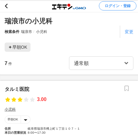
ログイン・登録
瑞浪市の小児科
変更
検索条件
瑞浪市
小児科
早朝OK
7
件
タルミ医院
3.00
小児科
早朝OK
住所
岐阜県瑞浪市樽上町１丁目１０７－１
本日の営業状況
8:00〜17:30