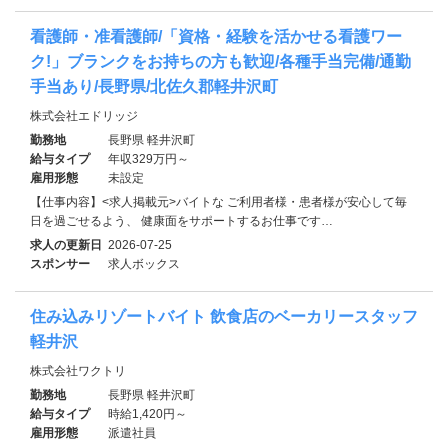
看護師・准看護師/「資格・経験を活かせる看護ワー
ク!」ブランクをお持ちの方も歓迎/各種手当完備/通勤
手当あり/長野県/北佐久郡軽井沢町
株式会社エドリッジ
勤務地
長野県 軽井沢町
給与タイプ
年収329万円～
雇用形態
未設定
【仕事内容】<求人掲載元>バイトな ご利用者様・患者様が安心して毎
日を過ごせるよう、 健康面をサポートするお仕事です…
求人の更新日
2026-07-25
スポンサー
求人ボックス
住み込みリゾートバイト 飲食店のベーカリースタッフ
軽井沢
株式会社ワクトリ
勤務地
長野県 軽井沢町
給与タイプ
時給1,420円～
雇用形態
派遣社員