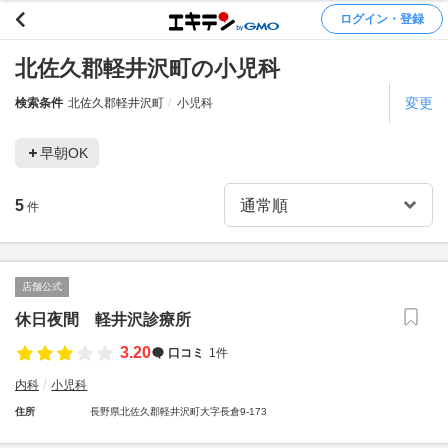
ログイン・登録
北佐久郡軽井沢町の小児科
変更
検索条件
北佐久郡軽井沢町
小児科
早朝OK
5
件
店舗公式
休日夜間 軽井沢診療所
3.20
口コミ
1件
内科
小児科
住所
長野県北佐久郡軽井沢町大字長倉9-173