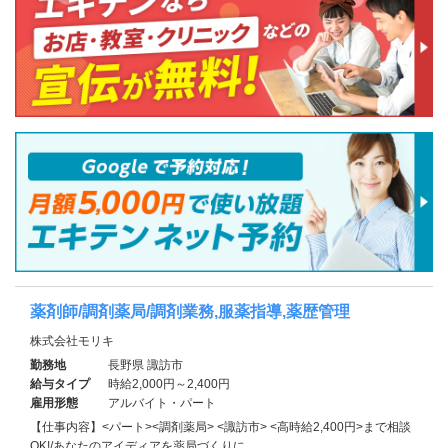
薬剤師/調剤薬局/調剤業務,服薬指導,薬歴管理
株式会社モリキ
勤務地
長野県 諏訪市
給与タイプ
時給2,000円～2,400円
雇用形態
アルバイト・パート
【仕事内容】<パート><調剤薬局> <諏訪市> <高時給2,400円>まで相談
OK!/あなたのアイディアを薬局づくりに…