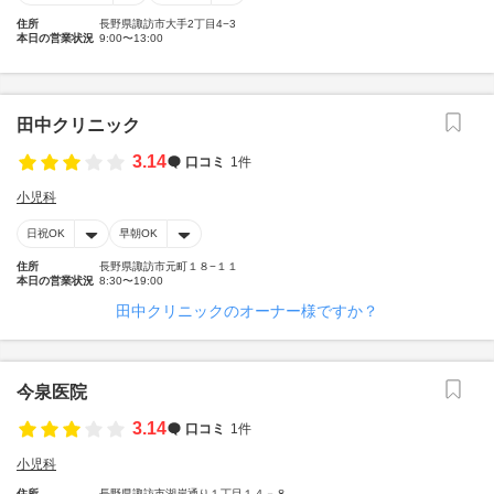
住所
長野県諏訪市大手2丁目4−3
本日の営業状況
9:00〜13:00
田中クリニック
3.14
口コミ
1件
小児科
日祝OK
早朝OK
住所
長野県諏訪市元町１８−１１
本日の営業状況
8:30〜19:00
田中クリニックのオーナー様ですか？
今泉医院
3.14
口コミ
1件
小児科
住所
長野県諏訪市湖岸通り１丁目１４－８