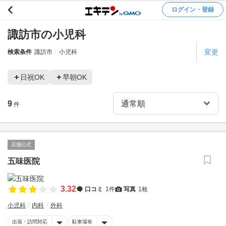
ログイン・登録
諏訪市の小児科
変更
検索条件
諏訪市
小児科
日祝OK
早朝OK
9
件
店舗公式
五味医院
3.32
口コミ
1件
写真
1枚
小児科
内科
外科
出張・訪問対応
駐車場有