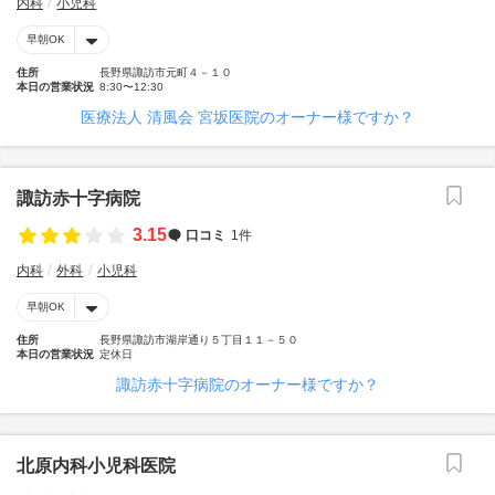
内科
小児科
早朝OK
住所
長野県諏訪市元町４－１０
本日の営業状況
8:30〜12:30
医療法人 清風会 宮坂医院のオーナー様ですか？
諏訪赤十字病院
3.15
口コミ
1件
内科
外科
小児科
早朝OK
住所
長野県諏訪市湖岸通り５丁目１１－５０
本日の営業状況
定休日
諏訪赤十字病院のオーナー様ですか？
北原内科小児科医院